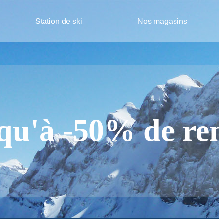
Station de ski
Nos magasins
qu'à -50% de re