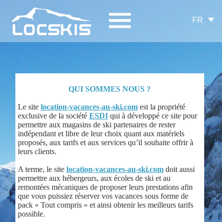
FR
QUI SOMMES NOUS ?
Le site
location-vacances-au-ski.com
est la propriété
exclusive de la société
ESDI
qui à développé ce site pour
permettre aux magasins de ski partenaires de rester
indépendant et libre de leur choix quant aux matériels
proposés, aux tarifs et aux services qu’il souhaite offrir à
leurs clients.
A terme, le site
location-vacances-au-ski.com
doit aussi
permettre aux hébergeurs, aux écoles de ski et au
remontées mécaniques de proposer leurs prestations afin
que vous puissiez réserver vos vacances sous forme de
pack « Tout compris » et ainsi obtenir les meilleurs tarifs
possible.