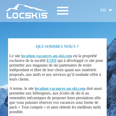
FR
QUI SOMMES NOUS ?
Le site
location-vacances-au-ski.com
est la propriété
exclusive de la société
ESDI
qui à développé ce site pour
permettre aux magasins de ski partenaires de rester
indépendant et libre de leur choix quant aux matériels
proposés, aux tarifs et aux services qu’il souhaite offrir à
leurs clients.
A terme, le site
location-vacances-au-ski.com
doit aussi
permettre aux hébergeurs, aux écoles de ski et au
remontées mécaniques de proposer leurs prestations afin
que vous puissiez réserver vos vacances sous forme de
pack « Tout compris » et ainsi obtenir les meilleurs tarifs
possible.