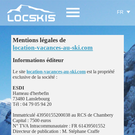
FR
Mentions légales de
location-vacances-au-ski.com
Informations éditeur
Le site
location-vacances-au-ski.com
est la propriété
exclusive de la société :
ESDI
Hameau d'herbefin
73480 Lanslebourg
Tél : 04 79 05 94 20
Immatriculé 43950155200038 au RCS de Chambery
Capital : 7500 euros
N° TVA Intracommunautaire : FR 61439501552
Directeur de publication : M. Stéphane Craffe