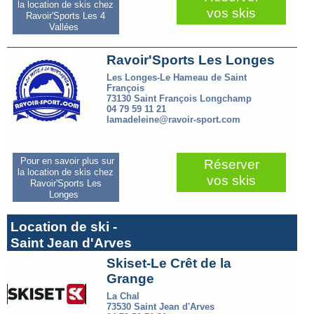
la location de skis chez
vos skis
Ravoir'Sports Les 4
Vallées
Ravoir'Sports Les Longes
Les Longes-Le Hameau de Saint
François
73130 Saint François Longchamp
04 79 59 11 21
lamadeleine@ravoir-sport.com
Pour en savoir plus sur
Réserver
la location de skis chez
vos skis
Ravoir'Sports Les
Longes
Location de ski -
Saint Jean d'Arves
Skiset-Le Crêt de la
Grange
La Chal
73530 Saint Jean d'Arves