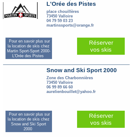
L'Orée des Pistes
place chouillères
73450 Valloire
04 79 59 03 23
martinssports@orange.fr
Pour en savoir plus sur
Réserver
la location de skis chez
vos skis
Martin Sport-Sport 2000-
L'Orée des Pistes
Snow and Ski Sport 2000
Zone des Charbonnières
73450 Valloire
06 99 89 66 60
aurelienbouillet@yahoo.fr
Pour en savoir plus sur
Réserver
la location de skis chez
vos skis
Snow and Ski Sport
2000