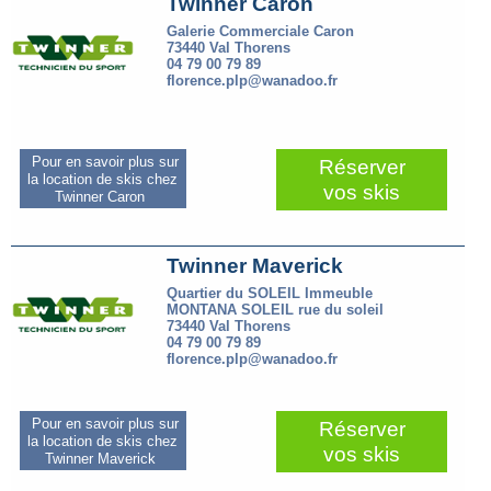
Twinner Caron
Galerie Commerciale Caron
73440 Val Thorens
04 79 00 79 89
florence.plp@wanadoo.fr
Pour en savoir plus sur
Réserver
la location de skis chez
vos skis
Twinner Caron
Twinner Maverick
Quartier du SOLEIL Immeuble
MONTANA SOLEIL rue du soleil
73440 Val Thorens
04 79 00 79 89
florence.plp@wanadoo.fr
Pour en savoir plus sur
Réserver
la location de skis chez
vos skis
Twinner Maverick