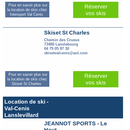
Pour en savoir plus sur
Réserver
la location de skis chez
vos skis
Intersport Val Cenis
Skiset St Charles
Chemin des Crueux
73480 Lanslebourg
04 79 05 97 30
skisetvalcenis@aol.com
Pour en savoir plus sur
Réserver
la location de skis chez
vos skis
Skiset St Charles
Location de ski -
Val-Cenis
Lanslevillard
JEANNOT SPORTS - Le
Haut