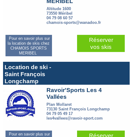
MERIBEL
Altitude 1600
73550 Méribel
04 79 08 60 57
chamois-sports@wanadoo.fr
Pour en savoir plus sur
Réserver
la location de skis chez
vos skis
CHAMOIS SPORTS
MERIBEL
Location de ski -
Saint François
Longchamp
Ravoir'Sports Les 4
Vallées
Plan Mollaret
73130 Saint François Longchamp
04 79 05 49 17
les4vallees@ravoir-sport.com
Pour en savoir plus sur
Réserver