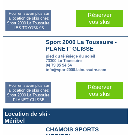
Pour en savoir plus sur
Réserver
la location de skis chez
vos skis
Sport 2000 La Toussuire
- LES TRYOSKYS
Sport 2000 La Toussuire -
PLANET' GLISSE
pied du télésiège du soleil
73300 La Toussuire
04 79 05 94 54
info@sport2000-latoussuire.com
Pour en savoir plus sur
Réserver
la location de skis chez
vos skis
Sport 2000 La Toussuire
- PLANET' GLISSE
Location de ski -
Méribel
CHAMOIS SPORTS