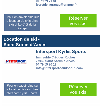
04 79 59 71 81
lecretdelagrange@orange.fr
Pour en savoir plus sur
Réserver
la location de skis chez
vos skis
Skiset-Le Crêt de la
Grange
Location de ski -
Saint Sorlin d'Arves
Intersport Kyrlis Sports
Immeuble Crêt des Roches
73530 Saint Sorlin d'Arves
04 79 59 70 11
info@intersport-saintsorlin.com
Pour en savoir plus sur
Réserver
la location de skis chez
vos skis
Intersport Kyrlis Sports