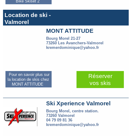
Bike Skiset 2
Location de ski -
Valmorel
MONT ATTITUDE
Bourg Morel 21-27
73260 Les Avanchers-Valmorel
kremerdominique@yahoo.fr
Pour en savoir plus sur
Réserver
la location de skis chez
vos skis
MONT ATTITUDE
Ski Xperience Valmorel
Bourg Morel, centre station.
73260 Valmorel
04 79 09 81 36
kremerdominique@yahoo.fr