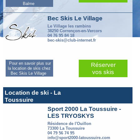
Balme
Bec Skis Le Village
Le Village les rambins
38250 Corrençon-en-Vercors
04 76 95 84 18
bec-skis@club-internet.fr
Pour en savoir plus sur
Réserver
la location de skis chez
vos skis
Bec Skis Le Village
Location de ski - La
Toussuire
Sport 2000 La Toussuire -
LES TRYOSKYS
Résidence de l'Ouillon
73300 La Toussuire
04 79 56 74 95
info@sport2000-latoussuire.com