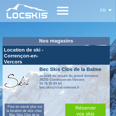
FR
Nos magasins
Location de ski -
Corrençon-en-
Vercors
Bec Skis Clos de la Balme
au pied du départ du grand domaine
38250 Corrençon-en-Vercors
04 76 95 84 64
bec-skis@club-internet.fr
Pour en savoir plus sur
Réserver
la location de skis chez
vos skis
Bec Skis Clos de la