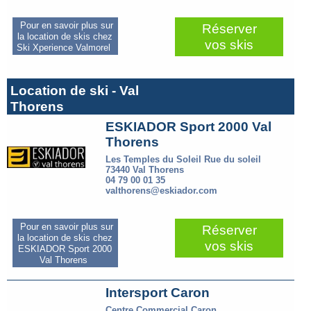
Pour en savoir plus sur
Réserver
la location de skis chez
vos skis
Ski Xperience Valmorel
Location de ski - Val
Thorens
ESKIADOR Sport 2000 Val
Thorens
Les Temples du Soleil Rue du soleil
73440 Val Thorens
04 79 00 01 35
valthorens@eskiador.com
Pour en savoir plus sur
Réserver
la location de skis chez
vos skis
ESKIADOR Sport 2000
Val Thorens
Intersport Caron
Centre Commercial Caron