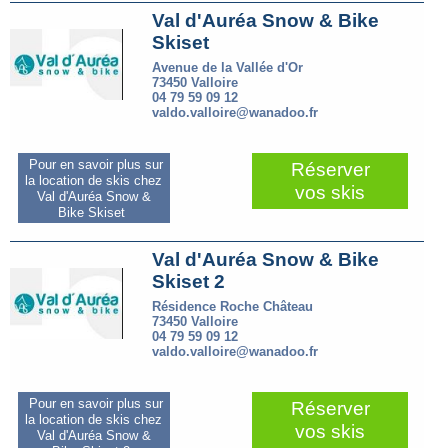
Val d'Auréa Snow & Bike
Skiset
Avenue de la Vallée d'Or
73450 Valloire
04 79 59 09 12
valdo.valloire@wanadoo.fr
Pour en savoir plus sur
Réserver
la location de skis chez
vos skis
Val d'Auréa Snow &
Bike Skiset
Val d'Auréa Snow & Bike
Skiset 2
Résidence Roche Château
73450 Valloire
04 79 59 09 12
valdo.valloire@wanadoo.fr
Pour en savoir plus sur
Réserver
la location de skis chez
vos skis
Val d'Auréa Snow &