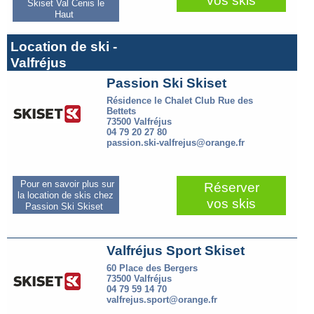
vos skis
Skiset Val Cenis le
Haut
Location de ski -
Valfréjus
Passion Ski Skiset
Résidence le Chalet Club Rue des
Bettets
73500 Valfréjus
04 79 20 27 80
passion.ski-valfrejus@orange.fr
Pour en savoir plus sur
Réserver
la location de skis chez
vos skis
Passion Ski Skiset
Valfréjus Sport Skiset
60 Place des Bergers
73500 Valfréjus
04 79 59 14 70
valfrejus.sport@orange.fr