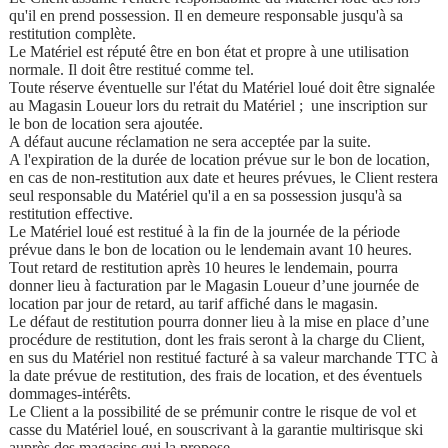
qu'il en prend possession. Il en demeure responsable jusqu'à sa
restitution complète.
Le Matériel est réputé être en bon état et propre à une utilisation
normale. Il doit être restitué comme tel.
Toute réserve éventuelle sur l'état du Matériel loué doit être signalée
au Magasin Loueur lors du retrait du Matériel ; une inscription sur
le bon de location sera ajoutée.
A défaut aucune réclamation ne sera acceptée par la suite.
A l'expiration de la durée de location prévue sur le bon de location,
en cas de non-restitution aux date et heures prévues, le Client restera
seul responsable du Matériel qu'il a en sa possession jusqu'à sa
restitution effective.
Le Matériel loué est restitué à la fin de la journée de la période
prévue dans le bon de location ou le lendemain avant 10 heures.
Tout retard de restitution après 10 heures le lendemain, pourra
donner lieu à facturation par le Magasin Loueur d’une journée de
location par jour de retard, au tarif affiché dans le magasin.
Le défaut de restitution pourra donner lieu à la mise en place d’une
procédure de restitution, dont les frais seront à la charge du Client,
en sus du Matériel non restitué facturé à sa valeur marchande TTC à
la date prévue de restitution, des frais de location, et des éventuels
dommages-intérêts.
Le Client a la possibilité de se prémunir contre le risque de vol et
casse du Matériel loué, en souscrivant à la garantie multirisque ski
auprès des magasins qui la propose.