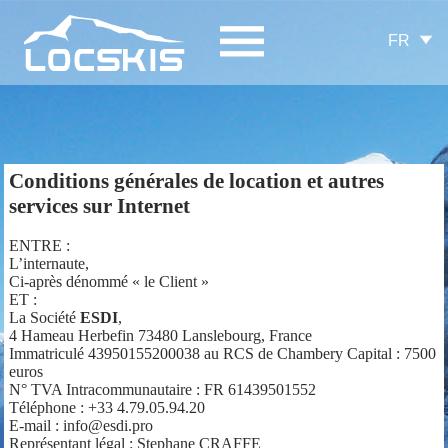
FR
Conditions générales de location et autres
services sur Internet
ENTRE :
L’internaute,
Ci-après dénommé « le Client »
ET :
La Société
ESDI
,
4 Hameau Herbefin 73480 Lanslebourg, France
Immatriculé 43950155200038 au RCS de Chambery Capital : 7500
euros
N° TVA Intracommunautaire : FR 61439501552
Téléphone : +33 4.79.05.94.20
E-mail : info@esdi.pro
Représentant légal : Stephane CRAFFE