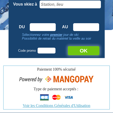
Vous skiez à
DU
AU
Sélectionnez votre
premier
jour de ski
Possibilité de retrait du matériel la veille au soir
OK
Code promo
Paiement
100% sécurisé
Type de paiement acceptés :
Voir les Conditions Générales d'Utilisation