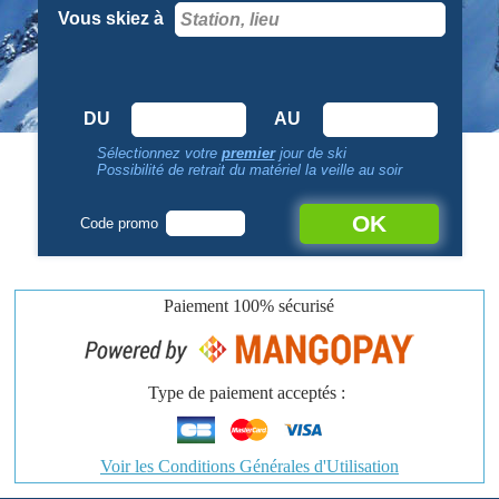
Vous skiez à
DU
AU
Sélectionnez votre
premier
jour de ski
Possibilité de retrait du matériel la veille au soir
OK
Code promo
Paiement
100% sécurisé
Type de paiement acceptés :
Voir les Conditions Générales d'Utilisation