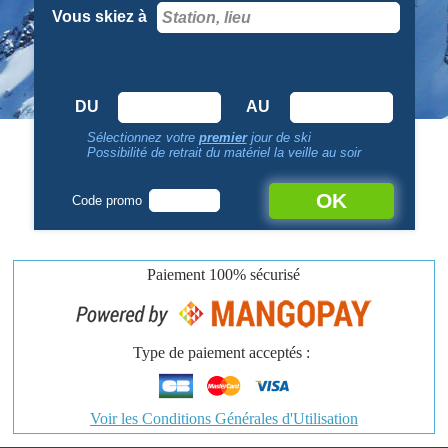
Vous skiez à
DU
AU
Sélectionnez votre
premier
jour de ski
Possibilité de retrait du matériel la veille au soir
OK
Code promo
Paiement
100% sécurisé
Type de paiement acceptés :
Voir les Conditions Générales d'Utilisation