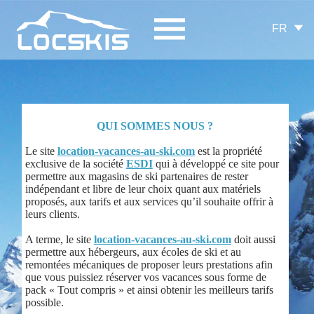
FR
QUI SOMMES NOUS ?
Le site
location-vacances-au-ski.com
est la propriété
exclusive de la société
ESDI
qui à développé ce site pour
permettre aux magasins de ski partenaires de rester
indépendant et libre de leur choix quant aux matériels
proposés, aux tarifs et aux services qu’il souhaite offrir à
leurs clients.
A terme, le site
location-vacances-au-ski.com
doit aussi
permettre aux hébergeurs, aux écoles de ski et au
remontées mécaniques de proposer leurs prestations afin
que vous puissiez réserver vos vacances sous forme de
pack « Tout compris » et ainsi obtenir les meilleurs tarifs
possible.