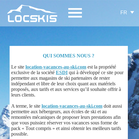
FR
QUI SOMMES NOUS ?
Le site
location-vacances-au-ski.com
est la propriété
exclusive de la société
ESDI
qui à développé ce site pour
permettre aux magasins de ski partenaires de rester
indépendant et libre de leur choix quant aux matériels
proposés, aux tarifs et aux services qu’il souhaite offrir à
leurs clients.
A terme, le site
location-vacances-au-ski.com
doit aussi
permettre aux hébergeurs, aux écoles de ski et au
remontées mécaniques de proposer leurs prestations afin
que vous puissiez réserver vos vacances sous forme de
pack « Tout compris » et ainsi obtenir les meilleurs tarifs
possible.