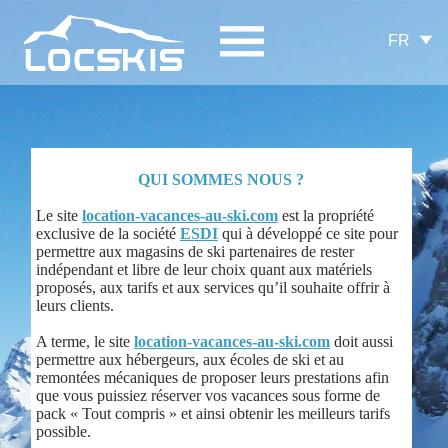
FR
QUI SOMMES NOUS ?
Le site
location-vacances-au-ski.com
est la propriété
exclusive de la société
ESDI
qui à développé ce site pour
permettre aux magasins de ski partenaires de rester
indépendant et libre de leur choix quant aux matériels
proposés, aux tarifs et aux services qu’il souhaite offrir à
leurs clients.
A terme, le site
location-vacances-au-ski.com
doit aussi
permettre aux hébergeurs, aux écoles de ski et au
remontées mécaniques de proposer leurs prestations afin
que vous puissiez réserver vos vacances sous forme de
pack « Tout compris » et ainsi obtenir les meilleurs tarifs
possible.