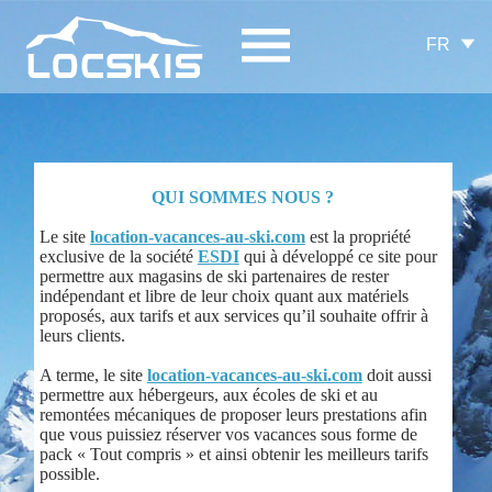
FR
QUI SOMMES NOUS ?
Le site
location-vacances-au-ski.com
est la propriété
exclusive de la société
ESDI
qui à développé ce site pour
permettre aux magasins de ski partenaires de rester
indépendant et libre de leur choix quant aux matériels
proposés, aux tarifs et aux services qu’il souhaite offrir à
leurs clients.
A terme, le site
location-vacances-au-ski.com
doit aussi
permettre aux hébergeurs, aux écoles de ski et au
remontées mécaniques de proposer leurs prestations afin
que vous puissiez réserver vos vacances sous forme de
pack « Tout compris » et ainsi obtenir les meilleurs tarifs
possible.