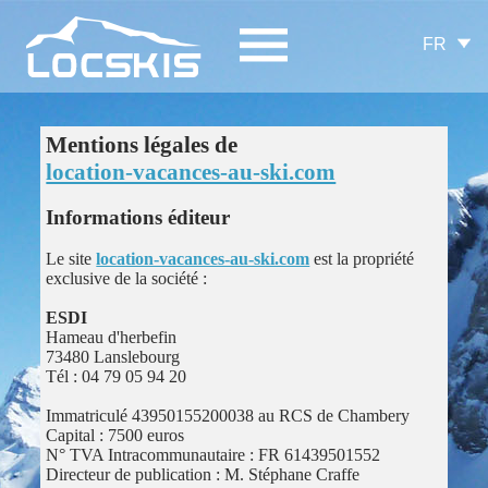
FR
Mentions légales de
location-vacances-au-ski.com
Informations éditeur
Le site
location-vacances-au-ski.com
est la propriété
exclusive de la société :
ESDI
Hameau d'herbefin
73480 Lanslebourg
Tél : 04 79 05 94 20
Immatriculé 43950155200038 au RCS de Chambery
Capital : 7500 euros
N° TVA Intracommunautaire : FR 61439501552
Directeur de publication : M. Stéphane Craffe