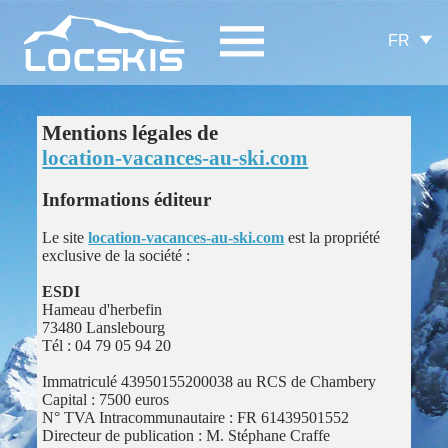
FR
Mentions légales de
location-vacances-au-ski.com
Informations éditeur
Le site
location-vacances-au-ski.com
est la propriété
exclusive de la société :
ESDI
Hameau d'herbefin
73480 Lanslebourg
Tél : 04 79 05 94 20
Immatriculé 43950155200038 au RCS de Chambery
Capital : 7500 euros
N° TVA Intracommunautaire : FR 61439501552
Directeur de publication : M. Stéphane Craffe