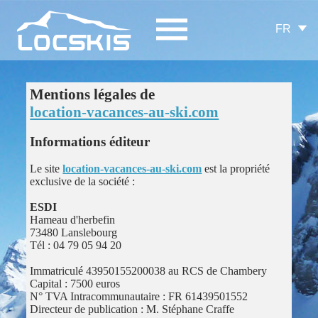
FR
Mentions légales de
location-vacances-au-ski.com
Informations éditeur
Le site
location-vacances-au-ski.com
est la propriété
exclusive de la société :
ESDI
Hameau d'herbefin
73480 Lanslebourg
Tél : 04 79 05 94 20
Immatriculé 43950155200038 au RCS de Chambery
Capital : 7500 euros
N° TVA Intracommunautaire : FR 61439501552
Directeur de publication : M. Stéphane Craffe