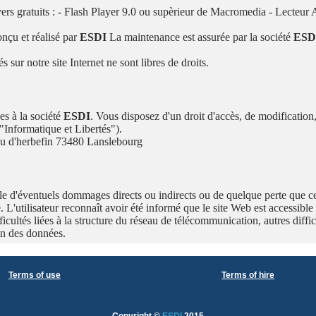
layers gratuits : - Flash Player 9.0 ou supèrieur de Macromedia - Lecte
onçu et réalisé par
ESDI
La maintenance est assurée par la société
ESD
sur notre site Internet ne sont libres de droits.
es à la société
ESDI
. Vous disposez d'un droit d'accès, de modification,
"Informatique et Libertés").
 d'herbefin 73480 Lanslebourg
e d'éventuels dommages directs ou indirects ou de quelque perte que ce so
e. L'utilisateur reconnaît avoir été informé que le site Web est accessible
fficultés liées à la structure du réseau de télécommunication, autres diff
on des données.
Terms of use
Terms of hire