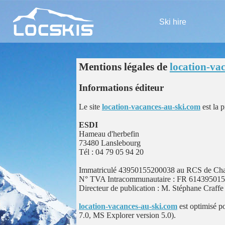
Ski hire
Mentions légales de
location-va
Informations éditeur
Le site
location-vacances-au-ski.com
est la p
ESDI
Hameau d'herbefin
73480 Lanslebourg
Tél : 04 79 05 94 20
Immatriculé 43950155200038 au RCS de Cham
N° TVA Intracommunautaire : FR 61439501
Directeur de publication : M. Stéphane Craffe
location-vacances-au-ski.com
est optimisé p
7.0, MS Explorer version 5.0).