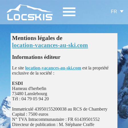
FR
Mentions légales de
location-vacances-au-ski.com
Informations éditeur
Le site
location-vacances-au-ski.com
est la propriété
exclusive de la société :
ESDI
Hameau d'herbefin
73480 Lanslebourg
Tél : 04 79 05 94 20
Immatriculé 43950155200038 au RCS de Chambery
Capital : 7500 euros
N° TVA Intracommunautaire : FR 61439501552
Directeur de publication : M. Stéphane Craffe