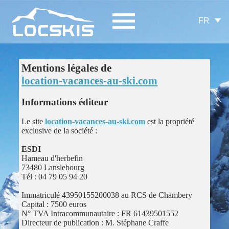
FR
Mentions légales de
location-vacances-au-ski.com
Informations éditeur
Le site
location-vacances-au-ski.com
est la propriété
exclusive de la société :
ESDI
Hameau d'herbefin
73480 Lanslebourg
Tél : 04 79 05 94 20
Immatriculé 43950155200038 au RCS de Chambery
Capital : 7500 euros
N° TVA Intracommunautaire : FR 61439501552
Directeur de publication : M. Stéphane Craffe