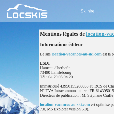
Ski hire
Mentions légales de
location-va
Informations éditeur
Le site
location-vacances-au-ski.com
est la p
ESDI
Hameau d'herbefin
73480 Lanslebourg
Tél : 04 79 05 94 20
Immatriculé 43950155200038 au RCS de Cham
N° TVA Intracommunautaire : FR 61439501
Directeur de publication : M. Stéphane Craffe
location-vacances-au-ski.com
est optimisé p
7.0, MS Explorer version 5.0).