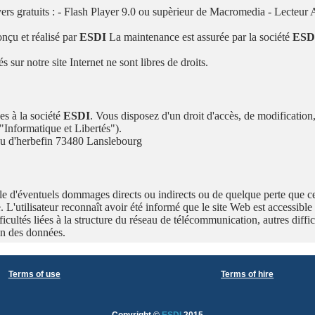
layers gratuits : - Flash Player 9.0 ou supèrieur de Macromedia - Lecte
onçu et réalisé par
ESDI
La maintenance est assurée par la société
ESD
sur notre site Internet ne sont libres de droits.
es à la société
ESDI
. Vous disposez d'un droit d'accès, de modification,
"Informatique et Libertés").
 d'herbefin 73480 Lanslebourg
e d'éventuels dommages directs ou indirects ou de quelque perte que ce so
e. L'utilisateur reconnaît avoir été informé que le site Web est accessible
fficultés liées à la structure du réseau de télécommunication, autres diff
on des données.
Terms of use
Terms of hire