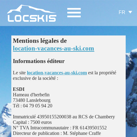
FR
Mentions légales de
location-vacances-au-ski.com
Informations éditeur
Le site
location-vacances-au-ski.com
est la propriété
exclusive de la société :
ESDI
Hameau d'herbefin
73480 Lanslebourg
Tél : 04 79 05 94 20
Immatriculé 43950155200038 au RCS de Chambery
Capital : 7500 euros
N° TVA Intracommunautaire : FR 61439501552
Directeur de publication : M. Stéphane Craffe