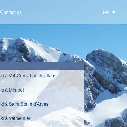
Contact us
FR
ki à Val-Cenis Lanslevillard
ki à Méribel
ki à Saint Sorlin d'Arves
ski à Valmeinier