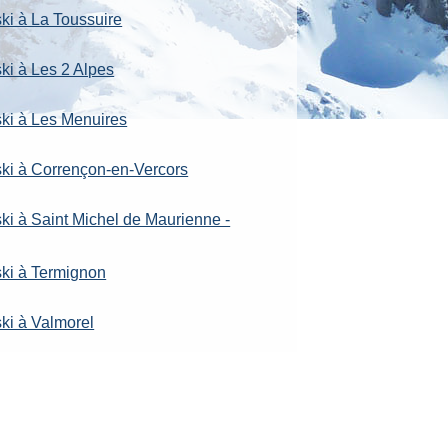
ski à La Toussuire
ki à Les 2 Alpes
ski à Les Menuires
ski à Corrençon-en-Vercors
ski à Saint Michel de Maurienne -
ski à Termignon
ski à Valmorel