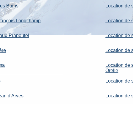
les Bains
Location de 
 François Longchamp
Location de s
Laux-Prapoutel
Location de 
ère
Location de 
rma
Location de 
Orelle
s
Location de 
Jean d'Arves
Location de 