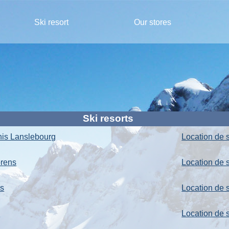
Ski resort
Our stores
Ski resorts
nis Lanslebourg
Location de s
orens
Location de s
us
Location de s
e
Location de 