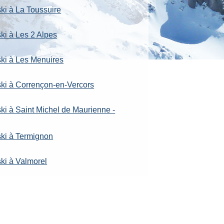
ski à La Toussuire
ki à Les 2 Alpes
ski à Les Menuires
ski à Corrençon-en-Vercors
ski à Saint Michel de Maurienne -
ski à Termignon
ski à Valmorel