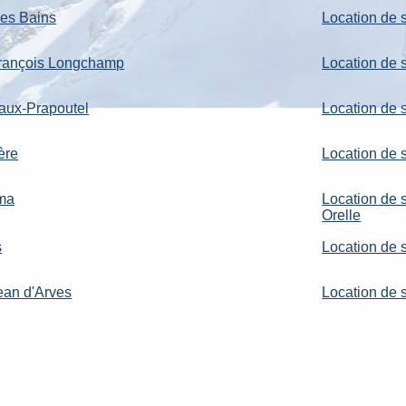
les Bains
Location de 
 François Longchamp
Location de s
Laux-Prapoutel
Location de 
ère
Location de 
rma
Location de 
Orelle
s
Location de 
Jean d'Arves
Location de 