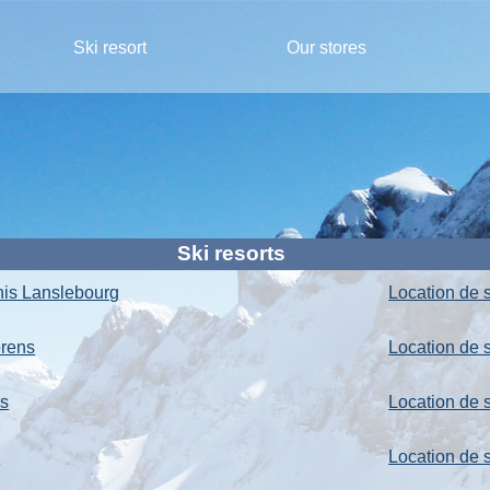
Ski resort
Our stores
Ski resorts
nis Lanslebourg
Location de s
orens
Location de s
us
Location de s
e
Location de 