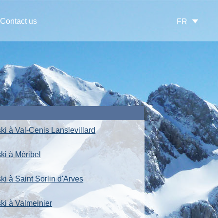
Contact us
FR
ki à Val-Cenis Lanslevillard
ki à Méribel
ki à Saint Sorlin d'Arves
ski à Valmeinier