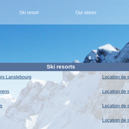
Ski resort
Our stores
Ski resorts
nis Lanslebourg
Location de s
orens
Location de s
us
Location de s
e
Location de 