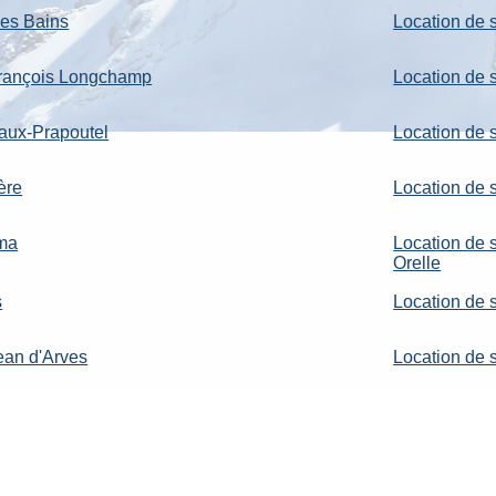
les Bains
Location de 
 François Longchamp
Location de s
Laux-Prapoutel
Location de 
ère
Location de 
rma
Location de 
Orelle
s
Location de 
Jean d'Arves
Location de 