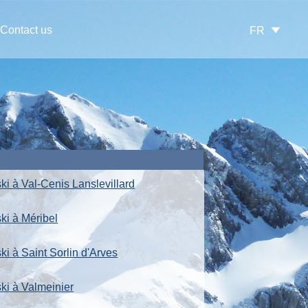
Contact us
FR
ki à Val-Cenis Lanslevillard
ki à Méribel
ki à Saint Sorlin d'Arves
ski à Valmeinier