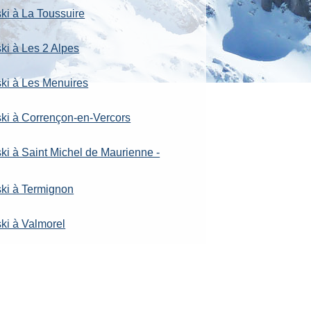
ski à La Toussuire
ki à Les 2 Alpes
ski à Les Menuires
ski à Corrençon-en-Vercors
ski à Saint Michel de Maurienne -
ski à Termignon
ski à Valmorel