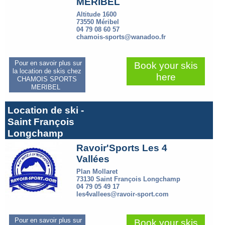
MERIBEL
Altitude 1600
73550 Méribel
04 79 08 60 57
chamois-sports@wanadoo.fr
Pour en savoir plus sur
Book your skis
la location de skis chez
here
CHAMOIS SPORTS
MERIBEL
Location de ski -
Saint François
Longchamp
Ravoir'Sports Les 4
Vallées
Plan Mollaret
73130 Saint François Longchamp
04 79 05 49 17
les4vallees@ravoir-sport.com
Pour en savoir plus sur
Book your skis