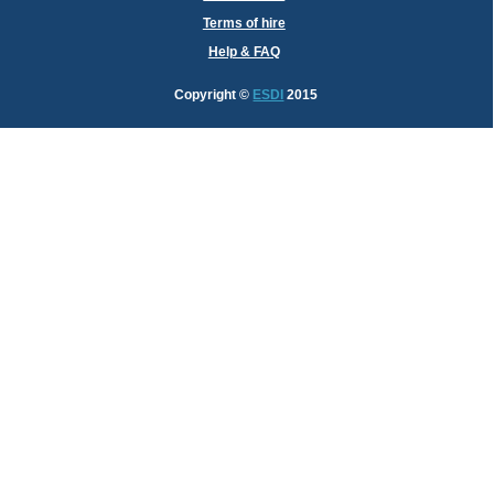
Terms of hire
Help & FAQ
Copyright
©
ESDI
2015