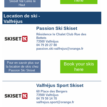
here
Skiset Val Cenis le
Haut
Location de ski -
Valfréjus
Passion Ski Skiset
Résidence le Chalet Club Rue des
Bettets
73500 Valfréjus
04 79 20 27 80
passion.ski-valfrejus@orange.fr
Pour en savoir plus sur
Book your skis
la location de skis chez
here
Passion Ski Skiset
Valfréjus Sport Skiset
60 Place des Bergers
73500 Valfréjus
04 79 59 14 70
valfrejus.sport@orange.fr