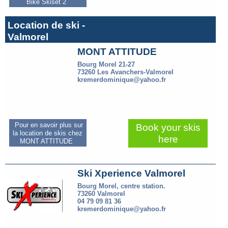
Bike Skiset 2
Location de ski -
Valmorel
MONT ATTITUDE
Bourg Morel 21-27
73260 Les Avanchers-Valmorel
kremerdominique@yahoo.fr
Pour en savoir plus sur
Book your skis
la location de skis chez
here
MONT ATTITUDE
Ski Xperience Valmorel
Bourg Morel, centre station.
73260 Valmorel
04 79 09 81 36
kremerdominique@yahoo.fr