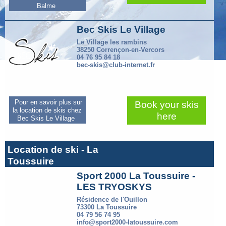
Balme
Bec Skis Le Village
Le Village les rambins
38250 Corrençon-en-Vercors
04 76 95 84 18
bec-skis@club-internet.fr
Pour en savoir plus sur
Book your skis
la location de skis chez
here
Bec Skis Le Village
Location de ski - La
Toussuire
Sport 2000 La Toussuire -
LES TRYOSKYS
Résidence de l'Ouillon
73300 La Toussuire
04 79 56 74 95
info@sport2000-latoussuire.com