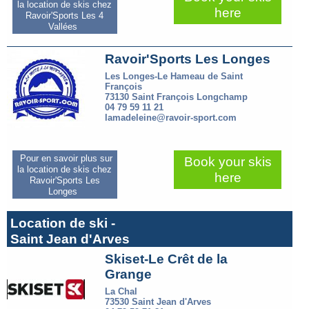
la location de skis chez
here
Ravoir'Sports Les 4
Vallées
Ravoir'Sports Les Longes
Les Longes-Le Hameau de Saint
François
73130 Saint François Longchamp
04 79 59 11 21
lamadeleine@ravoir-sport.com
Pour en savoir plus sur
Book your skis
la location de skis chez
here
Ravoir'Sports Les
Longes
Location de ski -
Saint Jean d'Arves
Skiset-Le Crêt de la
Grange
La Chal
73530 Saint Jean d'Arves