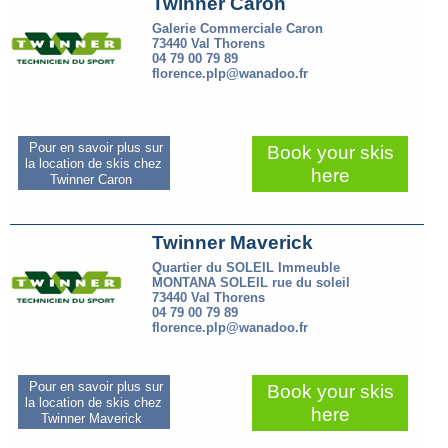
Twinner Caron
Galerie Commerciale Caron
73440 Val Thorens
04 79 00 79 89
florence.plp@wanadoo.fr
Pour en savoir plus sur
Book your skis
la location de skis chez
here
Twinner Caron
Twinner Maverick
Quartier du SOLEIL Immeuble
MONTANA SOLEIL rue du soleil
73440 Val Thorens
04 79 00 79 89
florence.plp@wanadoo.fr
Pour en savoir plus sur
Book your skis
la location de skis chez
here
Twinner Maverick