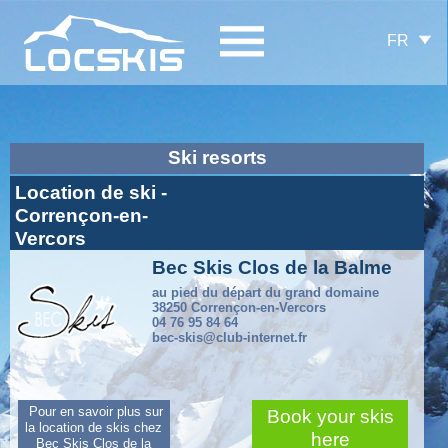
FR
Ski resorts
Location de ski -
Corrençon-en-
Vercors
Bec Skis Clos de la Balme
au pied du départ du grand domaine
38250 Corrençon-en-Vercors
04 76 95 84 64
bec-skis@club-internet.fr
Pour en savoir plus sur
Book your skis
la location de skis chez
here
Bec Skis Clos de la