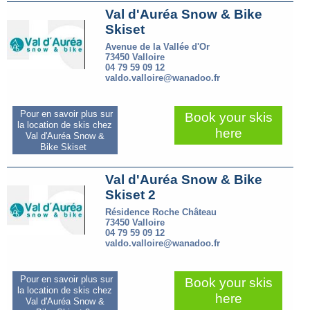
Val d'Auréa Snow & Bike
Skiset
Avenue de la Vallée d'Or
73450 Valloire
04 79 59 09 12
valdo.valloire@wanadoo.fr
Pour en savoir plus sur
Book your skis
la location de skis chez
here
Val d'Auréa Snow &
Bike Skiset
Val d'Auréa Snow & Bike
Skiset 2
Résidence Roche Château
73450 Valloire
04 79 59 09 12
valdo.valloire@wanadoo.fr
Pour en savoir plus sur
Book your skis
la location de skis chez
here
Val d'Auréa Snow &