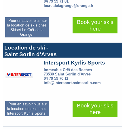
04 79 59 71 81
lecretdelagrange@orange.fr
Pour en savoir plus sur
Book your skis
la location de skis chez
here
Skiset-Le Crêt de la
Grange
Location de ski -
Saint Sorlin d'Arves
Intersport Kyrlis Sports
Immeuble Crêt des Roches
73530 Saint Sorlin d'Arves
04 79 59 70 11
info@intersport-saintsorlin.com
Pour en savoir plus sur
Book your skis
la location de skis chez
here
Intersport Kyrlis Sports