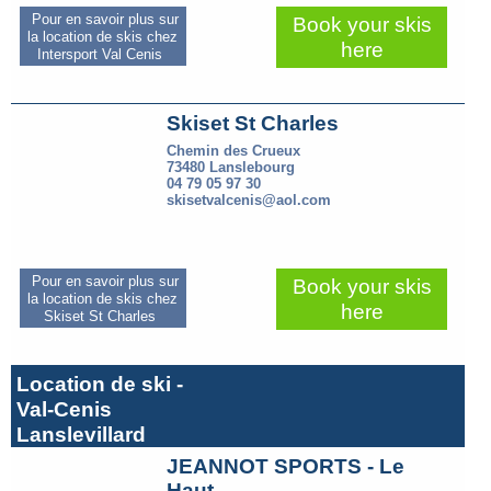
Pour en savoir plus sur
Book your skis
la location de skis chez
here
Intersport Val Cenis
Skiset St Charles
Chemin des Crueux
73480 Lanslebourg
04 79 05 97 30
skisetvalcenis@aol.com
Pour en savoir plus sur
Book your skis
la location de skis chez
here
Skiset St Charles
Location de ski -
Val-Cenis
Lanslevillard
JEANNOT SPORTS - Le
Haut