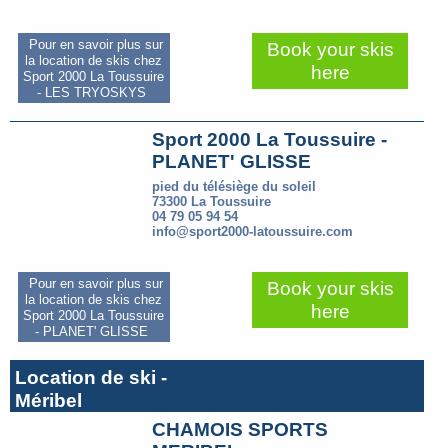
Pour en savoir plus sur
Book your skis
la location de skis chez
here
Sport 2000 La Toussuire
- LES TRYOSKYS
Sport 2000 La Toussuire -
PLANET' GLISSE
pied du télésiège du soleil
73300 La Toussuire
04 79 05 94 54
info@sport2000-latoussuire.com
Pour en savoir plus sur
Book your skis
la location de skis chez
here
Sport 2000 La Toussuire
- PLANET' GLISSE
Location de ski -
Méribel
CHAMOIS SPORTS