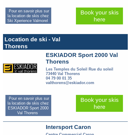
Pour en savoir plus sur
Book your skis
la location de skis chez
here
Ski Xperience Valmorel
Location de ski - Val
Thorens
ESKIADOR Sport 2000 Val
Thorens
Les Temples du Soleil Rue du soleil
73440 Val Thorens
04 79 00 01 35
valthorens@eskiador.com
Pour en savoir plus sur
Book your skis
la location de skis chez
here
ESKIADOR Sport 2000
Val Thorens
Intersport Caron
Centre Commercial Caron