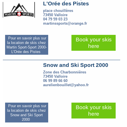
L'Orée des Pistes
place chouillères
73450 Valloire
04 79 59 03 23
martinssports@orange.fr
Pour en savoir plus sur
Book your skis
la location de skis chez
here
Martin Sport-Sport 2000-
L'Orée des Pistes
Snow and Ski Sport 2000
Zone des Charbonnières
73450 Valloire
06 99 89 66 60
aurelienbouillet@yahoo.fr
Pour en savoir plus sur
Book your skis
la location de skis chez
here
Snow and Ski Sport
2000