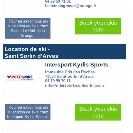
04 79 59 71 81
lecretdelagrange@orange.fr
Pour en savoir plus sur
Book your skis
la location de skis chez
here
Skiset-Le Crêt de la
Grange
Location de ski -
Saint Sorlin d'Arves
Intersport Kyrlis Sports
Immeuble Crêt des Roches
73530 Saint Sorlin d'Arves
04 79 59 70 11
info@intersport-saintsorlin.com
Pour en savoir plus sur
Book your skis
la location de skis chez
here
Intersport Kyrlis Sports