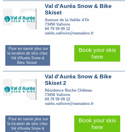
Val d'Auréa Snow & Bike
Skiset
Avenue de la Vallée d'Or
73450 Valloire
04 79 59 09 12
valdo.valloire@wanadoo.fr
Pour en savoir plus sur
Book your skis
la location de skis chez
here
Val d'Auréa Snow &
Bike Skiset
Val d'Auréa Snow & Bike
Skiset 2
Résidence Roche Château
73450 Valloire
04 79 59 09 12
valdo.valloire@wanadoo.fr
Pour en savoir plus sur
Book your skis
la location de skis chez
here
Val d'Auréa Snow &