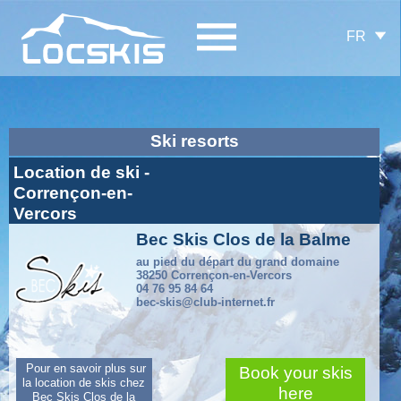
FR
Ski resorts
Location de ski -
Corrençon-en-
Vercors
Bec Skis Clos de la Balme
au pied du départ du grand domaine
38250 Corrençon-en-Vercors
04 76 95 84 64
bec-skis@club-internet.fr
Pour en savoir plus sur
Book your skis
la location de skis chez
here
Bec Skis Clos de la