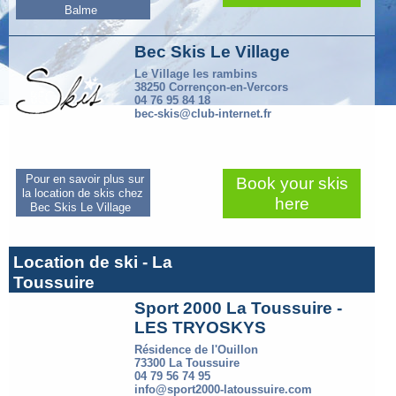
Balme
Bec Skis Le Village
Le Village les rambins
38250 Corrençon-en-Vercors
04 76 95 84 18
bec-skis@club-internet.fr
Pour en savoir plus sur
Book your skis
la location de skis chez
here
Bec Skis Le Village
Location de ski - La
Toussuire
Sport 2000 La Toussuire -
LES TRYOSKYS
Résidence de l'Ouillon
73300 La Toussuire
04 79 56 74 95
info@sport2000-latoussuire.com