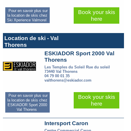
Pour en savoir plus sur
Book your skis
la location de skis chez
here
Ski Xperience Valmorel
Location de ski - Val
Thorens
ESKIADOR Sport 2000 Val
Thorens
Les Temples du Soleil Rue du soleil
73440 Val Thorens
04 79 00 01 35
valthorens@eskiador.com
Pour en savoir plus sur
Book your skis
la location de skis chez
here
ESKIADOR Sport 2000
Val Thorens
Intersport Caron
Centre Commercial Caron