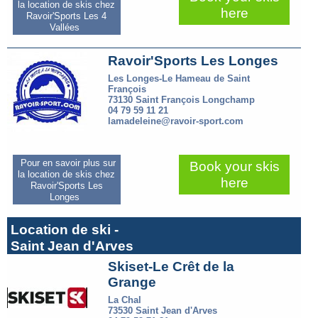
la location de skis chez
here
Ravoir'Sports Les 4
Vallées
Ravoir'Sports Les Longes
Les Longes-Le Hameau de Saint
François
73130 Saint François Longchamp
04 79 59 11 21
lamadeleine@ravoir-sport.com
Pour en savoir plus sur
Book your skis
la location de skis chez
here
Ravoir'Sports Les
Longes
Location de ski -
Saint Jean d'Arves
Skiset-Le Crêt de la
Grange
La Chal
73530 Saint Jean d'Arves