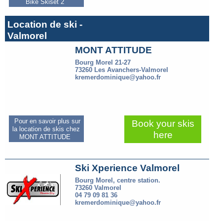
Bike Skiset 2
Location de ski -
Valmorel
MONT ATTITUDE
Bourg Morel 21-27
73260 Les Avanchers-Valmorel
kremerdominique@yahoo.fr
Pour en savoir plus sur
Book your skis
la location de skis chez
here
MONT ATTITUDE
Ski Xperience Valmorel
Bourg Morel, centre station.
73260 Valmorel
04 79 09 81 36
kremerdominique@yahoo.fr