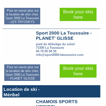
Pour en savoir plus sur
Book your skis
la location de skis chez
here
Sport 2000 La Toussuire
- LES TRYOSKYS
Sport 2000 La Toussuire -
PLANET' GLISSE
pied du télésiège du soleil
73300 La Toussuire
04 79 05 94 54
info@sport2000-latoussuire.com
Pour en savoir plus sur
Book your skis
la location de skis chez
here
Sport 2000 La Toussuire
- PLANET' GLISSE
Location de ski -
Méribel
CHAMOIS SPORTS