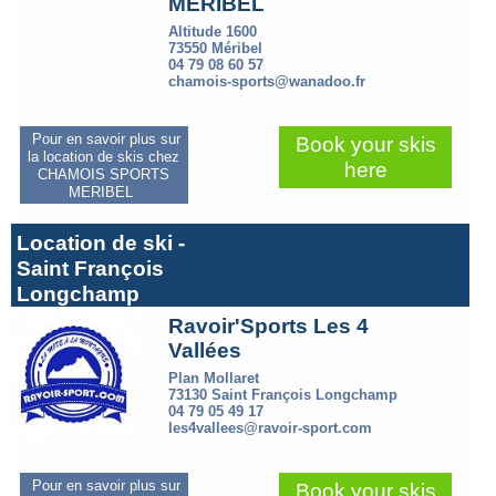
MERIBEL
Altitude 1600
73550 Méribel
04 79 08 60 57
chamois-sports@wanadoo.fr
Pour en savoir plus sur
Book your skis
la location de skis chez
here
CHAMOIS SPORTS
MERIBEL
Location de ski -
Saint François
Longchamp
Ravoir'Sports Les 4
Vallées
Plan Mollaret
73130 Saint François Longchamp
04 79 05 49 17
les4vallees@ravoir-sport.com
Pour en savoir plus sur
Book your skis