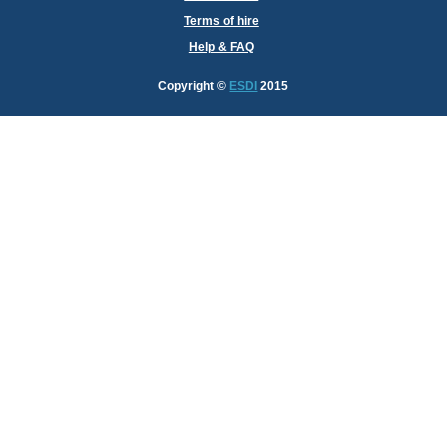
Terms of hire
Help & FAQ
Copyright
©
ESDI
2015