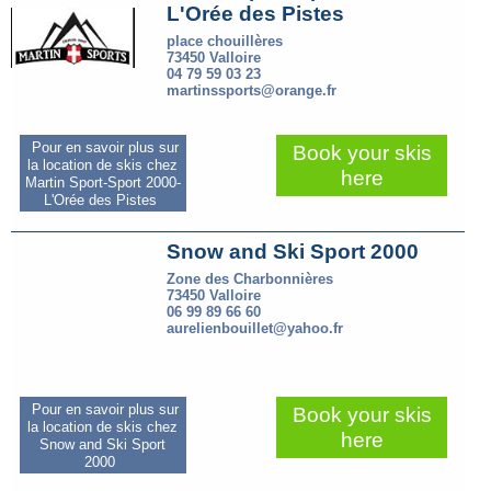
L'Orée des Pistes
place chouillères
73450 Valloire
04 79 59 03 23
martinssports@orange.fr
Pour en savoir plus sur
Book your skis
la location de skis chez
here
Martin Sport-Sport 2000-
L'Orée des Pistes
Snow and Ski Sport 2000
Zone des Charbonnières
73450 Valloire
06 99 89 66 60
aurelienbouillet@yahoo.fr
Pour en savoir plus sur
Book your skis
la location de skis chez
here
Snow and Ski Sport
2000