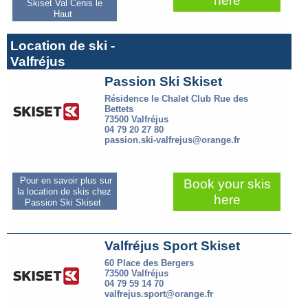
here
Skiset Val Cenis le
Haut
Location de ski -
Valfréjus
Passion Ski Skiset
Résidence le Chalet Club Rue des
Bettets
73500 Valfréjus
04 79 20 27 80
passion.ski-valfrejus@orange.fr
Pour en savoir plus sur
Book your skis
la location de skis chez
here
Passion Ski Skiset
Valfréjus Sport Skiset
60 Place des Bergers
73500 Valfréjus
04 79 59 14 70
valfrejus.sport@orange.fr