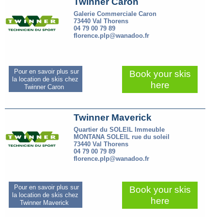
Twinner Caron
Galerie Commerciale Caron
73440 Val Thorens
04 79 00 79 89
florence.plp@wanadoo.fr
Pour en savoir plus sur
Book your skis
la location de skis chez
here
Twinner Caron
Twinner Maverick
Quartier du SOLEIL Immeuble
MONTANA SOLEIL rue du soleil
73440 Val Thorens
04 79 00 79 89
florence.plp@wanadoo.fr
Pour en savoir plus sur
Book your skis
la location de skis chez
here
Twinner Maverick