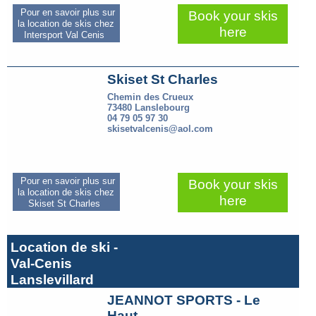
Pour en savoir plus sur
Book your skis
la location de skis chez
here
Intersport Val Cenis
Skiset St Charles
Chemin des Crueux
73480 Lanslebourg
04 79 05 97 30
skisetvalcenis@aol.com
Pour en savoir plus sur
Book your skis
la location de skis chez
here
Skiset St Charles
Location de ski -
Val-Cenis
Lanslevillard
JEANNOT SPORTS - Le
Haut