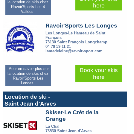
la location de skis chez
here
Ravoir'Sports Les 4
Vallées
Ravoir'Sports Les Longes
Les Longes-Le Hameau de Saint
François
73130 Saint François Longchamp
04 79 59 11 21
lamadeleine@ravoir-sport.com
Pour en savoir plus sur
Book your skis
la location de skis chez
here
Ravoir'Sports Les
Longes
Location de ski -
Saint Jean d'Arves
Skiset-Le Crêt de la
Grange
La Chal
73530 Saint Jean d'Arves