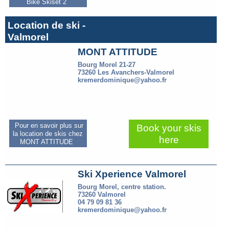
Bike Skiset 2
Location de ski -
Valmorel
MONT ATTITUDE
Bourg Morel 21-27
73260 Les Avanchers-Valmorel
kremerdominique@yahoo.fr
Pour en savoir plus sur
Book your skis
la location de skis chez
here
MONT ATTITUDE
Ski Xperience Valmorel
Bourg Morel, centre station.
73260 Valmorel
04 79 09 81 36
kremerdominique@yahoo.fr