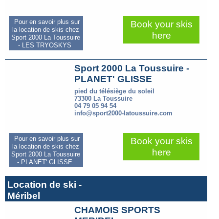
Pour en savoir plus sur
Book your skis
la location de skis chez
here
Sport 2000 La Toussuire
- LES TRYOSKYS
Sport 2000 La Toussuire -
PLANET' GLISSE
pied du télésiège du soleil
73300 La Toussuire
04 79 05 94 54
info@sport2000-latoussuire.com
Pour en savoir plus sur
Book your skis
la location de skis chez
here
Sport 2000 La Toussuire
- PLANET' GLISSE
Location de ski -
Méribel
CHAMOIS SPORTS