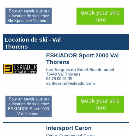
Pour en savoir plus sur
Book your skis
la location de skis chez
here
Ski Xperience Valmorel
Location de ski - Val
Thorens
ESKIADOR Sport 2000 Val
Thorens
Les Temples du Soleil Rue du soleil
73440 Val Thorens
04 79 00 01 35
valthorens@eskiador.com
Pour en savoir plus sur
Book your skis
la location de skis chez
here
ESKIADOR Sport 2000
Val Thorens
Intersport Caron
Centre Commercial Caron