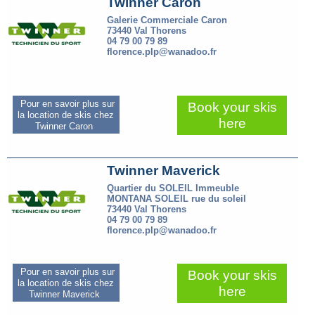
Twinner Caron
Galerie Commerciale Caron
73440 Val Thorens
04 79 00 79 89
florence.plp@wanadoo.fr
Pour en savoir plus sur
Book your skis
la location de skis chez
here
Twinner Caron
Twinner Maverick
Quartier du SOLEIL Immeuble
MONTANA SOLEIL rue du soleil
73440 Val Thorens
04 79 00 79 89
florence.plp@wanadoo.fr
Pour en savoir plus sur
Book your skis
la location de skis chez
here
Twinner Maverick