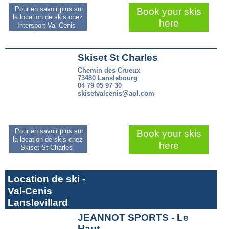
Pour en savoir plus sur
Book your skis
la location de skis chez
here
Intersport Val Cenis
Skiset St Charles
Chemin des Crueux
73480 Lanslebourg
04 79 05 97 30
skisetvalcenis@aol.com
Pour en savoir plus sur
Book your skis
la location de skis chez
here
Skiset St Charles
Location de ski -
Val-Cenis
Lanslevillard
JEANNOT SPORTS - Le
Haut