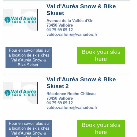
Val d'Auréa Snow & Bike
Skiset
Avenue de la Vallée d'Or
73450 Valloire
04 79 59 09 12
valdo.valloire@wanadoo.fr
Pour en savoir plus sur
Book your skis
la location de skis chez
here
Val d'Auréa Snow &
Bike Skiset
Val d'Auréa Snow & Bike
Skiset 2
Résidence Roche Château
73450 Valloire
04 79 59 09 12
valdo.valloire@wanadoo.fr
Pour en savoir plus sur
Book your skis
la location de skis chez
here
Val d'Auréa Snow &