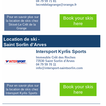
04 79 59 71 81
lecretdelagrange@orange.fr
Pour en savoir plus sur
Book your skis
la location de skis chez
here
Skiset-Le Crêt de la
Grange
Location de ski -
Saint Sorlin d'Arves
Intersport Kyrlis Sports
Immeuble Crêt des Roches
73530 Saint Sorlin d'Arves
04 79 59 70 11
info@intersport-saintsorlin.com
Pour en savoir plus sur
Book your skis
la location de skis chez
here
Intersport Kyrlis Sports