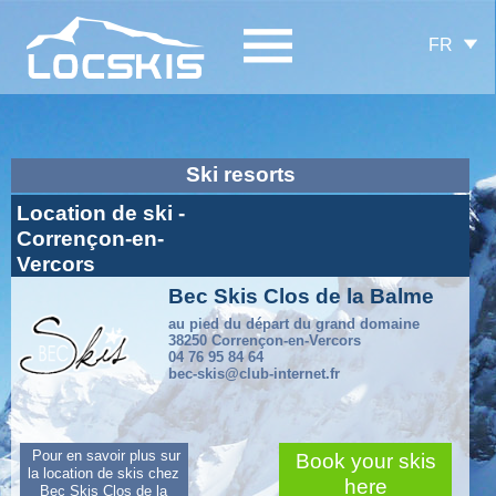
FR
Ski resorts
Location de ski -
Corrençon-en-
Vercors
Bec Skis Clos de la Balme
au pied du départ du grand domaine
38250 Corrençon-en-Vercors
04 76 95 84 64
bec-skis@club-internet.fr
Pour en savoir plus sur
Book your skis
la location de skis chez
here
Bec Skis Clos de la