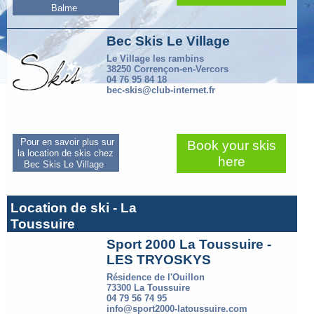
Balme
Bec Skis Le Village
Le Village les rambins
38250 Corrençon-en-Vercors
04 76 95 84 18
bec-skis@club-internet.fr
Pour en savoir plus sur
Book your skis
la location de skis chez
here
Bec Skis Le Village
Location de ski - La
Toussuire
Sport 2000 La Toussuire -
LES TRYOSKYS
Résidence de l'Ouillon
73300 La Toussuire
04 79 56 74 95
info@sport2000-latoussuire.com