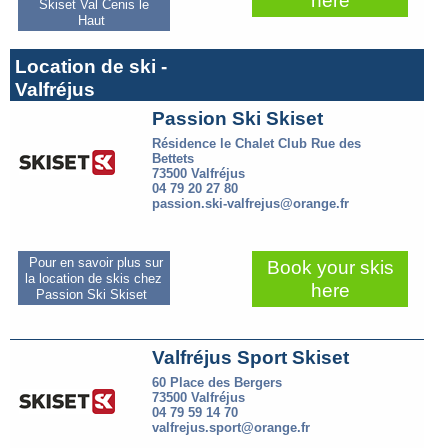
here
Skiset Val Cenis le
Haut
Location de ski -
Valfréjus
Passion Ski Skiset
Résidence le Chalet Club Rue des
Bettets
73500 Valfréjus
04 79 20 27 80
passion.ski-valfrejus@orange.fr
Pour en savoir plus sur
Book your skis
la location de skis chez
here
Passion Ski Skiset
Valfréjus Sport Skiset
60 Place des Bergers
73500 Valfréjus
04 79 59 14 70
valfrejus.sport@orange.fr