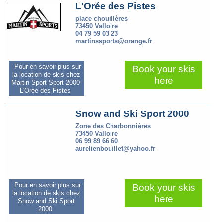
L'Orée des Pistes
place chouillères
73450 Valloire
04 79 59 03 23
martinssports@orange.fr
Pour en savoir plus sur
Book your skis
la location de skis chez
here
Martin Sport-Sport 2000-
L'Orée des Pistes
Snow and Ski Sport 2000
Zone des Charbonnières
73450 Valloire
06 99 89 66 60
aurelienbouillet@yahoo.fr
Pour en savoir plus sur
Book your skis
la location de skis chez
here
Snow and Ski Sport
2000