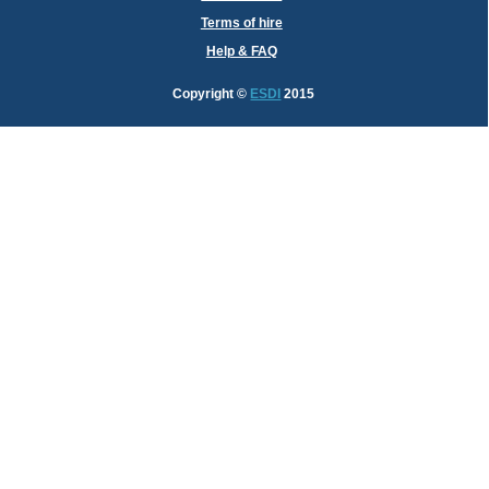
Terms of hire
Help & FAQ
Copyright
©
ESDI
2015