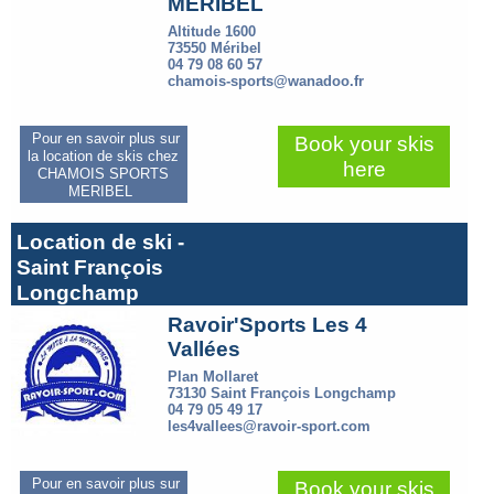
MERIBEL
Altitude 1600
73550 Méribel
04 79 08 60 57
chamois-sports@wanadoo.fr
Pour en savoir plus sur
Book your skis
la location de skis chez
here
CHAMOIS SPORTS
MERIBEL
Location de ski -
Saint François
Longchamp
Ravoir'Sports Les 4
Vallées
Plan Mollaret
73130 Saint François Longchamp
04 79 05 49 17
les4vallees@ravoir-sport.com
Pour en savoir plus sur
Book your skis