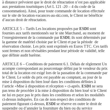
à distance prévoient que le droit de rétractation n’est pas applicable
aux prestations touristiques (Art L 121 -20 – 4 du code de la
consommation). Ainsi, pour toute commande de location effectuée
sur le site de location-vacances-au-ski.com, le Client ne bénéficie
d’aucun droit de rétractation.
ARTICLE 5 – Tarifs Les locations proposées par
ESDI
sont
fournies aux tarifs mentionnés sur le site Marchand, au moment de
l’enregistrement de la commande par
ESDI
; ils sont déterminés par
la gamme de matériel choisie par le Client et par la période de
réservation choisie. Les prix sont exprimés en Euros TTC. Ces tarifs
sont fermes et non révisables pendant leur période de validité, telle
que définie audit barème.
ARTICLE 6 – Conditions de paiement 6.1. Délais de règlement Un
acompte correspondant au pourcentage défini par le vendeur du prix
total de la location est exigé lors de la passation de la commande par
le Client. Le solde du prix est payable au comptant, au jour de la
mise à disposition du bien loué dans les conditions définies à
l’article «Mise à disposition et réception » ci-après.
ESDI
ne sera
pas tenu de procéder à la mise à disposition du bien loué si le Client
ne lui en paye pas le prix dans les conditions et selon les modalités
ci-dessus indiquées. En cas de non-respect des conditions de
paiement figurant ci-dessus,
ESDI
se réserve en outre le droit de
suspendre ou d’annuler la fourniture du bien ou du service