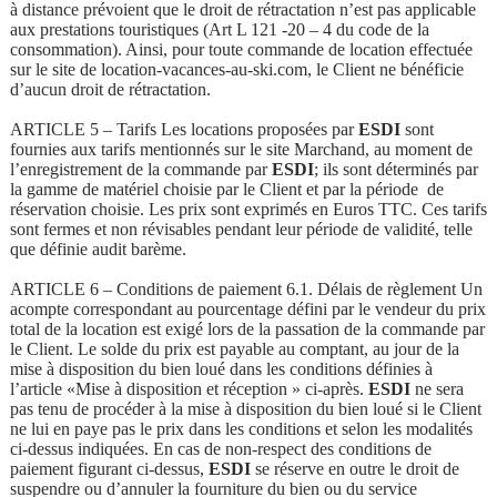
à distance prévoient que le droit de rétractation n’est pas applicable
aux prestations touristiques (Art L 121 -20 – 4 du code de la
consommation). Ainsi, pour toute commande de location effectuée
sur le site de location-vacances-au-ski.com, le Client ne bénéficie
d’aucun droit de rétractation.
ARTICLE 5 – Tarifs Les locations proposées par
ESDI
sont
fournies aux tarifs mentionnés sur le site Marchand, au moment de
l’enregistrement de la commande par
ESDI
; ils sont déterminés par
la gamme de matériel choisie par le Client et par la période de
réservation choisie. Les prix sont exprimés en Euros TTC. Ces tarifs
sont fermes et non révisables pendant leur période de validité, telle
que définie audit barème.
ARTICLE 6 – Conditions de paiement 6.1. Délais de règlement Un
acompte correspondant au pourcentage défini par le vendeur du prix
total de la location est exigé lors de la passation de la commande par
le Client. Le solde du prix est payable au comptant, au jour de la
mise à disposition du bien loué dans les conditions définies à
l’article «Mise à disposition et réception » ci-après.
ESDI
ne sera
pas tenu de procéder à la mise à disposition du bien loué si le Client
ne lui en paye pas le prix dans les conditions et selon les modalités
ci-dessus indiquées. En cas de non-respect des conditions de
paiement figurant ci-dessus,
ESDI
se réserve en outre le droit de
suspendre ou d’annuler la fourniture du bien ou du service