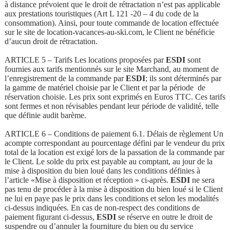
à distance prévoient que le droit de rétractation n’est pas applicable
aux prestations touristiques (Art L 121 -20 – 4 du code de la
consommation). Ainsi, pour toute commande de location effectuée
sur le site de location-vacances-au-ski.com, le Client ne bénéficie
d’aucun droit de rétractation.
ARTICLE 5 – Tarifs Les locations proposées par
ESDI
sont
fournies aux tarifs mentionnés sur le site Marchand, au moment de
l’enregistrement de la commande par
ESDI
; ils sont déterminés par
la gamme de matériel choisie par le Client et par la période de
réservation choisie. Les prix sont exprimés en Euros TTC. Ces tarifs
sont fermes et non révisables pendant leur période de validité, telle
que définie audit barème.
ARTICLE 6 – Conditions de paiement 6.1. Délais de règlement Un
acompte correspondant au pourcentage défini par le vendeur du prix
total de la location est exigé lors de la passation de la commande par
le Client. Le solde du prix est payable au comptant, au jour de la
mise à disposition du bien loué dans les conditions définies à
l’article «Mise à disposition et réception » ci-après.
ESDI
ne sera
pas tenu de procéder à la mise à disposition du bien loué si le Client
ne lui en paye pas le prix dans les conditions et selon les modalités
ci-dessus indiquées. En cas de non-respect des conditions de
paiement figurant ci-dessus,
ESDI
se réserve en outre le droit de
suspendre ou d’annuler la fourniture du bien ou du service