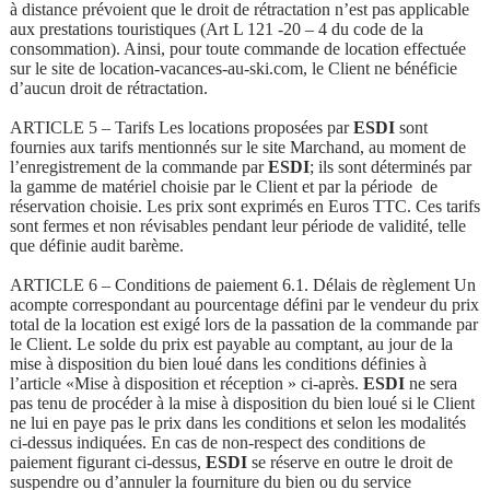
à distance prévoient que le droit de rétractation n’est pas applicable
aux prestations touristiques (Art L 121 -20 – 4 du code de la
consommation). Ainsi, pour toute commande de location effectuée
sur le site de location-vacances-au-ski.com, le Client ne bénéficie
d’aucun droit de rétractation.
ARTICLE 5 – Tarifs Les locations proposées par
ESDI
sont
fournies aux tarifs mentionnés sur le site Marchand, au moment de
l’enregistrement de la commande par
ESDI
; ils sont déterminés par
la gamme de matériel choisie par le Client et par la période de
réservation choisie. Les prix sont exprimés en Euros TTC. Ces tarifs
sont fermes et non révisables pendant leur période de validité, telle
que définie audit barème.
ARTICLE 6 – Conditions de paiement 6.1. Délais de règlement Un
acompte correspondant au pourcentage défini par le vendeur du prix
total de la location est exigé lors de la passation de la commande par
le Client. Le solde du prix est payable au comptant, au jour de la
mise à disposition du bien loué dans les conditions définies à
l’article «Mise à disposition et réception » ci-après.
ESDI
ne sera
pas tenu de procéder à la mise à disposition du bien loué si le Client
ne lui en paye pas le prix dans les conditions et selon les modalités
ci-dessus indiquées. En cas de non-respect des conditions de
paiement figurant ci-dessus,
ESDI
se réserve en outre le droit de
suspendre ou d’annuler la fourniture du bien ou du service