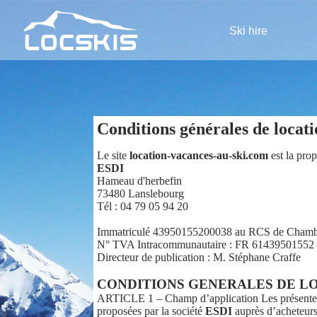
Ski hire
Conditions générales de locati
Le site
location-vacances-au-ski.com
est la prop
ESDI
Hameau d'herbefin
73480 Lanslebourg
Tél : 04 79 05 94 20
Immatriculé 43950155200038 au RCS de Chamber
N° TVA Intracommunautaire : FR 61439501552
Directeur de publication : M. Stéphane Craffe
CONDITIONS GENERALES DE LO
ARTICLE 1 – Champ d’application Les présentes Co
proposées par la société
ESDI
auprès d’acheteurs 