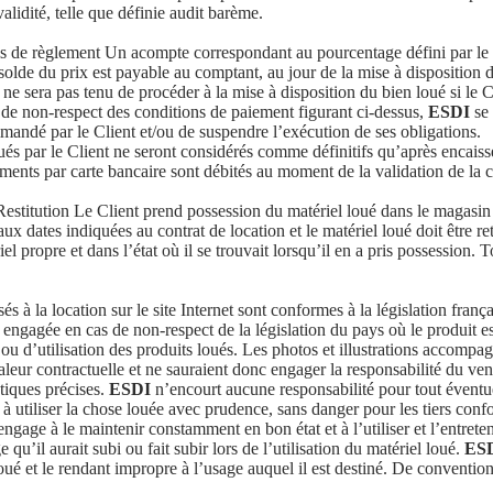
alidité, telle que définie audit barème.
e règlement Un acompte correspondant au pourcentage défini par le ven
olde du prix est payable au comptant, au jour de la mise à disposition du
ne sera pas tenu de procéder à la mise à disposition du bien loué si le C
s de non-respect des conditions de paiement figurant ci-dessus,
ESDI
se 
mandé par le Client et/ou de suspendre l’exécution de ses obligations.
ués par le Client ne seront considérés comme définitifs qu’après encai
iements par carte bancaire sont débités au moment de la validation de l
stitution Le Client prend possession du matériel loué dans le magasin
ux dates indiquées au contrat de location et le matériel loué doit être 
el propre et dans l’état où il se trouvait lorsqu’il en a pris possession. T
à la location sur le site Internet sont conformes à la législation franç
 engagée en cas de non-respect de la législation du pays où le produit est 
 ou d’utilisation des produits loués. Les photos et illustrations accompagn
valeur contractuelle et ne sauraient donc engager la responsabilité du vend
tiques précises.
ESDI
n’encourt aucune responsabilité pour tout éventu
à utiliser la chose louée avec prudence, sans danger pour les tiers confo
’engage à le maintenir constamment en bon état et à l’utiliser et l’entrete
u’il aurait subi ou fait subir lors de l’utilisation du matériel loué.
ES
é et le rendant impropre à l’usage auquel il est destiné. De convention e