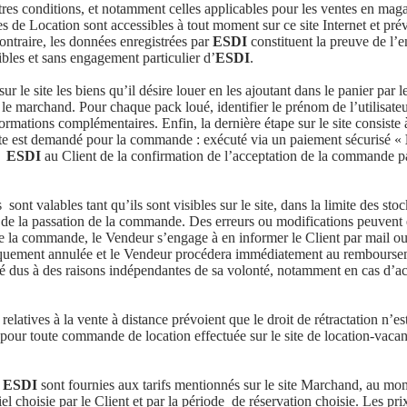
tres conditions, et notamment celles applicables pour les ventes en maga
 de Location sont accessibles à tout moment sur ce site Internet et prév
ontraire, les données enregistrées par
ESDI
constituent la preuve de l’e
ibles et sans engagement particulier d’
ESDI
.
e site les biens qu’il désire louer en les ajoutant dans le panier pa
 le marchand. Pour chaque pack loué, identifier le prénom de l’utilisate
formations complémentaires. Enfin, la dernière étape sur le site consiste
pte est demandé pour la commande : exécuté via un paiement sécurisé «
ar
ESDI
au Client de la confirmation de l’acceptation de la commande pa
t valables tant qu’ils sont visibles sur le site, dans la limite des stoc
 de la passation de la commande. Des erreurs ou modifications peuvent 
de la commande, le Vendeur s’engage à en informer le Client par mail ou
quement annulée et le Vendeur procédera immédiatement au remboursemen
ité dus à des raisons indépendantes de sa volonté, notamment en cas d’acc
atives à la vente à distance prévoient que le droit de rétractation n’est
pour toute commande de location effectuée sur le site de location-vacan
r
ESDI
sont fournies aux tarifs mentionnés sur le site Marchand, au m
el choisie par le Client et par la période de réservation choisie. Les p