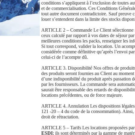
conditions s’appliquent à l’exclusion de toutes au
et de commercialisation. Ces Conditions Générales
tout autre document contradictoire. Sauf preuve c
louer s’entendent dans la limite des stocks dispon
ARTICLE 2 – Commande Le Client sélectionne sur l
ceux calculé par rapport à vos dates de séjour par
meilleures conditions les packs, renseigner les in
Si tout correspond, valider la location. Un acom
considérée comme définitive qu’après l’envoi p
celui-ci de l’acompte dû.
ARTICLE 3. Disponibilité Nos offres de produits son
des produits seront fournies au Client au moment
d’une indisponibilité du produit après passation 
par les fournisseurs. La commande sera automati
saurait être responsable des retards de disponibil
locations précédentes, ou de force majeure.
ARTICLE 4. Annulation Les dispositions légales rel
121 -20 – 4 du code de la consommation). Ainsi, 
droit de rétractation.
ARTICLE 5 – Tarifs Les locations proposées pa
ESDI
; ils sont déterminés par la gamme de matéri