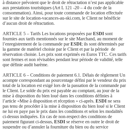
à distance prévoient que le droit de rétractation n’est pas applicable
aux prestations touristiques (Art L 121 -20 – 4 du code de la
consommation). Ainsi, pour toute commande de location effectuée
sur le site de location-vacances-au-ski.com, le Client ne bénéficie
d’aucun droit de rétractation.
ARTICLE 5 – Tarifs Les locations proposées par
ESDI
sont
fournies aux tarifs mentionnés sur le site Marchand, au moment de
l’enregistrement de la commande par
ESDI
; ils sont déterminés par
la gamme de matériel choisie par le Client et par la période de
réservation choisie. Les prix sont exprimés en Euros TTC. Ces tarifs
sont fermes et non révisables pendant leur période de validité, telle
que définie audit barème.
ARTICLE 6 – Conditions de paiement 6.1. Délais de règlement Un
acompte correspondant au pourcentage défini par le vendeur du prix
total de la location est exigé lors de la passation de la commande par
le Client. Le solde du prix est payable au comptant, au jour de la
mise à disposition du bien loué dans les conditions définies à
l’article «Mise à disposition et réception » ci-après.
ESDI
ne sera
pas tenu de procéder à la mise à disposition du bien loué si le Client
ne lui en paye pas le prix dans les conditions et selon les modalités
ci-dessus indiquées. En cas de non-respect des conditions de
paiement figurant ci-dessus,
ESDI
se réserve en outre le droit de
suspendre ou d’annuler la fourniture du bien ou du service