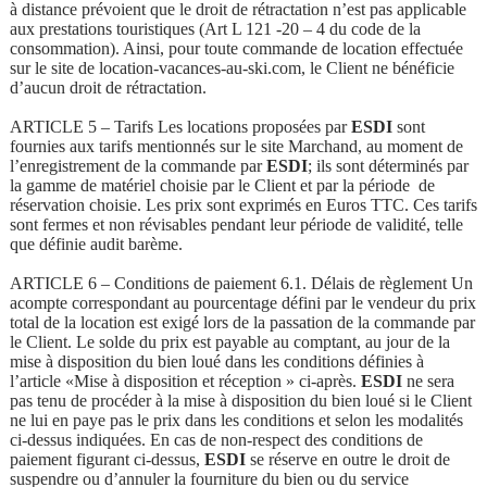
à distance prévoient que le droit de rétractation n’est pas applicable
aux prestations touristiques (Art L 121 -20 – 4 du code de la
consommation). Ainsi, pour toute commande de location effectuée
sur le site de location-vacances-au-ski.com, le Client ne bénéficie
d’aucun droit de rétractation.
ARTICLE 5 – Tarifs Les locations proposées par
ESDI
sont
fournies aux tarifs mentionnés sur le site Marchand, au moment de
l’enregistrement de la commande par
ESDI
; ils sont déterminés par
la gamme de matériel choisie par le Client et par la période de
réservation choisie. Les prix sont exprimés en Euros TTC. Ces tarifs
sont fermes et non révisables pendant leur période de validité, telle
que définie audit barème.
ARTICLE 6 – Conditions de paiement 6.1. Délais de règlement Un
acompte correspondant au pourcentage défini par le vendeur du prix
total de la location est exigé lors de la passation de la commande par
le Client. Le solde du prix est payable au comptant, au jour de la
mise à disposition du bien loué dans les conditions définies à
l’article «Mise à disposition et réception » ci-après.
ESDI
ne sera
pas tenu de procéder à la mise à disposition du bien loué si le Client
ne lui en paye pas le prix dans les conditions et selon les modalités
ci-dessus indiquées. En cas de non-respect des conditions de
paiement figurant ci-dessus,
ESDI
se réserve en outre le droit de
suspendre ou d’annuler la fourniture du bien ou du service