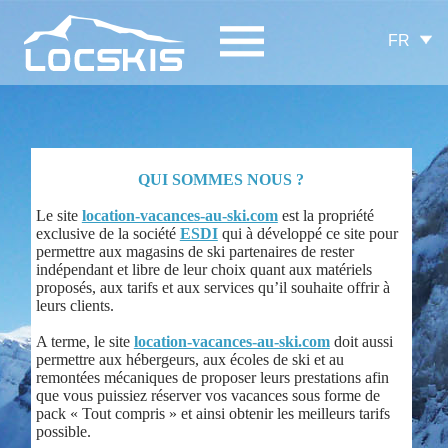
FR
QUI SOMMES NOUS ?
Le site
location-vacances-au-ski.com
est la propriété
exclusive de la société
ESDI
qui à développé ce site pour
permettre aux magasins de ski partenaires de rester
indépendant et libre de leur choix quant aux matériels
proposés, aux tarifs et aux services qu’il souhaite offrir à
leurs clients.
A terme, le site
location-vacances-au-ski.com
doit aussi
permettre aux hébergeurs, aux écoles de ski et au
remontées mécaniques de proposer leurs prestations afin
que vous puissiez réserver vos vacances sous forme de
pack « Tout compris » et ainsi obtenir les meilleurs tarifs
possible.