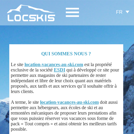
FR
QUI SOMMES NOUS ?
Le site
location-vacances-au-ski.com
est la propriété
exclusive de la société
ESDI
qui à développé ce site pour
permettre aux magasins de ski partenaires de rester
indépendant et libre de leur choix quant aux matériels
proposés, aux tarifs et aux services qu’il souhaite offrir à
leurs clients.
A terme, le site
location-vacances-au-ski.com
doit aussi
permettre aux hébergeurs, aux écoles de ski et au
remontées mécaniques de proposer leurs prestations afin
que vous puissiez réserver vos vacances sous forme de
pack « Tout compris » et ainsi obtenir les meilleurs tarifs
possible.