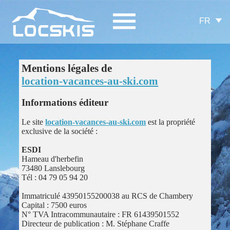
FR
Mentions légales de
location-vacances-au-ski.com
Informations éditeur
Le site
location-vacances-au-ski.com
est la propriété
exclusive de la société :
ESDI
Hameau d'herbefin
73480 Lanslebourg
Tél : 04 79 05 94 20
Immatriculé 43950155200038 au RCS de Chambery
Capital : 7500 euros
N° TVA Intracommunautaire : FR 61439501552
Directeur de publication : M. Stéphane Craffe