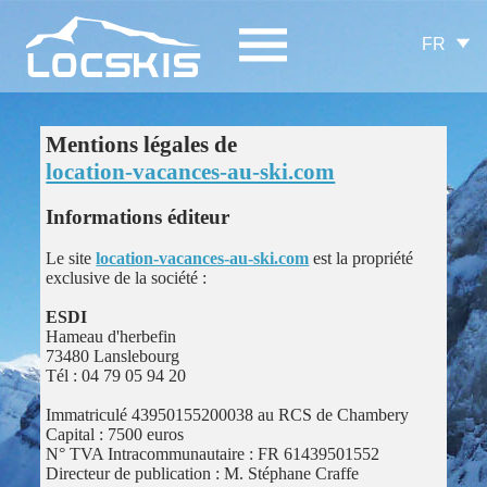
FR
Mentions légales de
location-vacances-au-ski.com
Informations éditeur
Le site
location-vacances-au-ski.com
est la propriété
exclusive de la société :
ESDI
Hameau d'herbefin
73480 Lanslebourg
Tél : 04 79 05 94 20
Immatriculé 43950155200038 au RCS de Chambery
Capital : 7500 euros
N° TVA Intracommunautaire : FR 61439501552
Directeur de publication : M. Stéphane Craffe