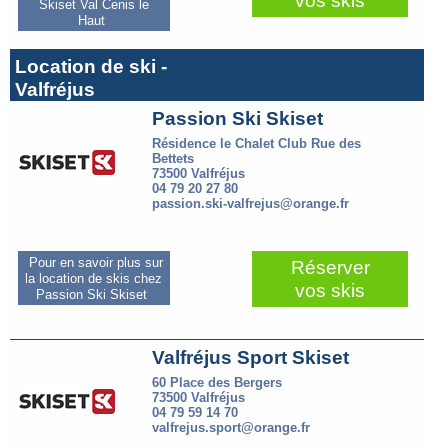
vos skis
Skiset Val Cenis le
Haut
Location de ski -
Valfréjus
Passion Ski Skiset
Résidence le Chalet Club Rue des
Bettets
73500 Valfréjus
04 79 20 27 80
passion.ski-valfrejus@orange.fr
Pour en savoir plus sur
Réserver
la location de skis chez
vos skis
Passion Ski Skiset
Valfréjus Sport Skiset
60 Place des Bergers
73500 Valfréjus
04 79 59 14 70
valfrejus.sport@orange.fr