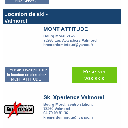
Bike Skiset 2
Location de ski -
Valmorel
MONT ATTITUDE
Bourg Morel 21-27
73260 Les Avanchers-Valmorel
kremerdominique@yahoo.fr
Pour en savoir plus sur
Réserver
la location de skis chez
vos skis
MONT ATTITUDE
Ski Xperience Valmorel
Bourg Morel, centre station.
73260 Valmorel
04 79 09 81 36
kremerdominique@yahoo.fr