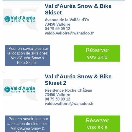
Val d'Auréa Snow & Bike
Skiset
Avenue de la Vallée d'Or
73450 Valloire
04 79 59 09 12
valdo.valloire@wanadoo.fr
Pour en savoir plus sur
Réserver
la location de skis chez
vos skis
Val d'Auréa Snow &
Bike Skiset
Val d'Auréa Snow & Bike
Skiset 2
Résidence Roche Château
73450 Valloire
04 79 59 09 12
valdo.valloire@wanadoo.fr
Pour en savoir plus sur
Réserver
la location de skis chez
vos skis
Val d'Auréa Snow &