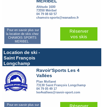
MERIBEL
Altitude 1600
73550 Méribel
04 79 08 60 57
chamois-sports@wanadoo.fr
Pour en savoir plus sur
Réserver
la location de skis chez
vos skis
CHAMOIS SPORTS
MERIBEL
Location de ski -
Saint François
Longchamp
Ravoir'Sports Les 4
Vallées
Plan Mollaret
73130 Saint François Longchamp
04 79 05 49 17
les4vallees@ravoir-sport.com
Pour en savoir plus sur
Réserver