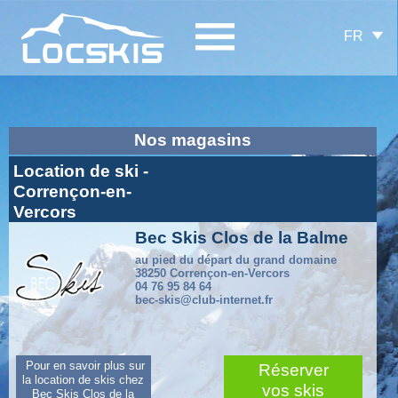
FR
Nos magasins
Location de ski -
Corrençon-en-
Vercors
Bec Skis Clos de la Balme
au pied du départ du grand domaine
38250 Corrençon-en-Vercors
04 76 95 84 64
bec-skis@club-internet.fr
Pour en savoir plus sur
Réserver
la location de skis chez
vos skis
Bec Skis Clos de la