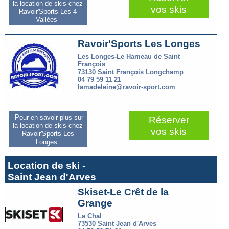
la location de skis chez
vos skis
Ravoir'Sports Les 4
Vallées
Ravoir'Sports Les Longes
Les Longes-Le Hameau de Saint
François
73130 Saint François Longchamp
04 79 59 11 21
lamadeleine@ravoir-sport.com
Pour en savoir plus sur
Réserver
la location de skis chez
vos skis
Ravoir'Sports Les
Longes
Location de ski -
Saint Jean d'Arves
Skiset-Le Crêt de la
Grange
La Chal
73530 Saint Jean d'Arves