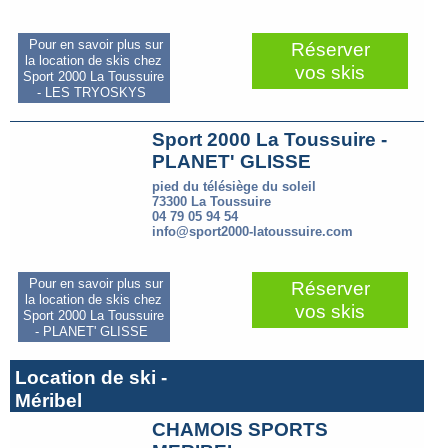
Pour en savoir plus sur
Réserver
la location de skis chez
vos skis
Sport 2000 La Toussuire
- LES TRYOSKYS
Sport 2000 La Toussuire -
PLANET' GLISSE
pied du télésiège du soleil
73300 La Toussuire
04 79 05 94 54
info@sport2000-latoussuire.com
Pour en savoir plus sur
Réserver
la location de skis chez
vos skis
Sport 2000 La Toussuire
- PLANET' GLISSE
Location de ski -
Méribel
CHAMOIS SPORTS