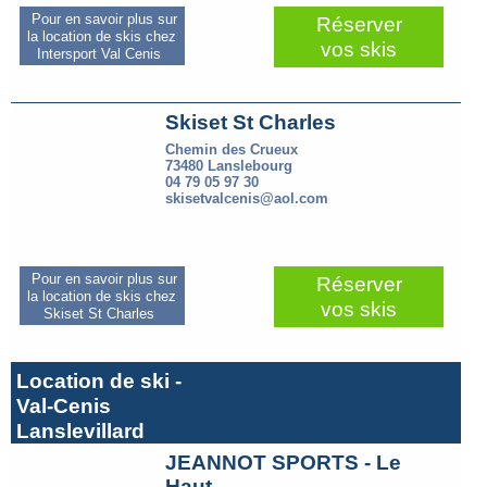
Pour en savoir plus sur
Réserver
la location de skis chez
vos skis
Intersport Val Cenis
Skiset St Charles
Chemin des Crueux
73480 Lanslebourg
04 79 05 97 30
skisetvalcenis@aol.com
Pour en savoir plus sur
Réserver
la location de skis chez
vos skis
Skiset St Charles
Location de ski -
Val-Cenis
Lanslevillard
JEANNOT SPORTS - Le
Haut