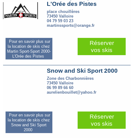
L'Orée des Pistes
place chouillères
73450 Valloire
04 79 59 03 23
martinssports@orange.fr
Pour en savoir plus sur
Réserver
la location de skis chez
vos skis
Martin Sport-Sport 2000-
L'Orée des Pistes
Snow and Ski Sport 2000
Zone des Charbonnières
73450 Valloire
06 99 89 66 60
aurelienbouillet@yahoo.fr
Pour en savoir plus sur
Réserver
la location de skis chez
vos skis
Snow and Ski Sport
2000