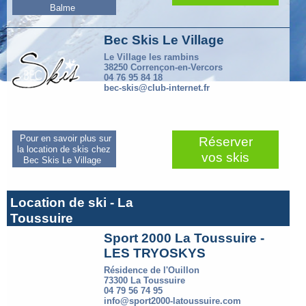
Balme
Bec Skis Le Village
Le Village les rambins
38250 Corrençon-en-Vercors
04 76 95 84 18
bec-skis@club-internet.fr
Pour en savoir plus sur
Réserver
la location de skis chez
vos skis
Bec Skis Le Village
Location de ski - La
Toussuire
Sport 2000 La Toussuire -
LES TRYOSKYS
Résidence de l'Ouillon
73300 La Toussuire
04 79 56 74 95
info@sport2000-latoussuire.com