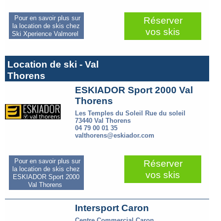
Pour en savoir plus sur
Réserver
la location de skis chez
vos skis
Ski Xperience Valmorel
Location de ski - Val
Thorens
ESKIADOR Sport 2000 Val
Thorens
Les Temples du Soleil Rue du soleil
73440 Val Thorens
04 79 00 01 35
valthorens@eskiador.com
Pour en savoir plus sur
Réserver
la location de skis chez
vos skis
ESKIADOR Sport 2000
Val Thorens
Intersport Caron
Centre Commercial Caron