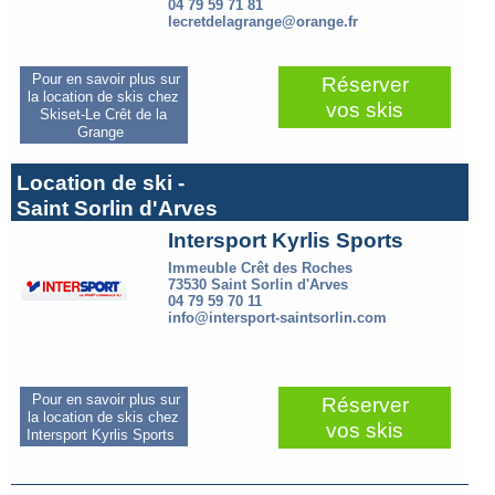
04 79 59 71 81
lecretdelagrange@orange.fr
Pour en savoir plus sur
Réserver
la location de skis chez
vos skis
Skiset-Le Crêt de la
Grange
Location de ski -
Saint Sorlin d'Arves
Intersport Kyrlis Sports
Immeuble Crêt des Roches
73530 Saint Sorlin d'Arves
04 79 59 70 11
info@intersport-saintsorlin.com
Pour en savoir plus sur
Réserver
la location de skis chez
vos skis
Intersport Kyrlis Sports