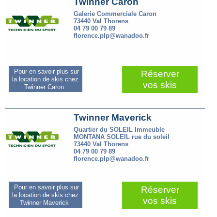
Twinner Caron
Galerie Commerciale Caron
73440 Val Thorens
04 79 00 79 89
florence.plp@wanadoo.fr
Pour en savoir plus sur
Réserver
la location de skis chez
vos skis
Twinner Caron
Twinner Maverick
Quartier du SOLEIL Immeuble
MONTANA SOLEIL rue du soleil
73440 Val Thorens
04 79 00 79 89
florence.plp@wanadoo.fr
Pour en savoir plus sur
Réserver
la location de skis chez
vos skis
Twinner Maverick