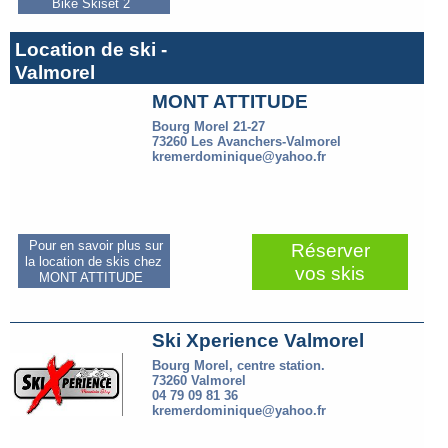
Bike Skiset 2
Location de ski -
Valmorel
MONT ATTITUDE
Bourg Morel 21-27
73260 Les Avanchers-Valmorel
kremerdominique@yahoo.fr
Pour en savoir plus sur
Réserver
la location de skis chez
vos skis
MONT ATTITUDE
Ski Xperience Valmorel
Bourg Morel, centre station.
73260 Valmorel
04 79 09 81 36
kremerdominique@yahoo.fr