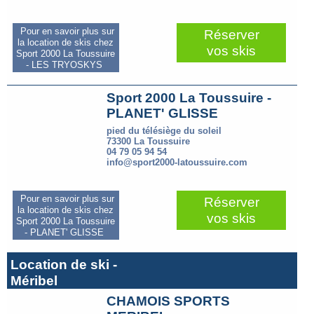
Pour en savoir plus sur
Réserver
la location de skis chez
vos skis
Sport 2000 La Toussuire
- LES TRYOSKYS
Sport 2000 La Toussuire -
PLANET' GLISSE
pied du télésiège du soleil
73300 La Toussuire
04 79 05 94 54
info@sport2000-latoussuire.com
Pour en savoir plus sur
Réserver
la location de skis chez
vos skis
Sport 2000 La Toussuire
- PLANET' GLISSE
Location de ski -
Méribel
CHAMOIS SPORTS