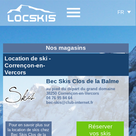
FR
Nos magasins
Location de ski -
Corrençon-en-
Vercors
Bec Skis Clos de la Balme
au pied du départ du grand domaine
38250 Corrençon-en-Vercors
04 76 95 84 64
bec-skis@club-internet.fr
Pour en savoir plus sur
Réserver
la location de skis chez
vos skis
Bec Skis Clos de la