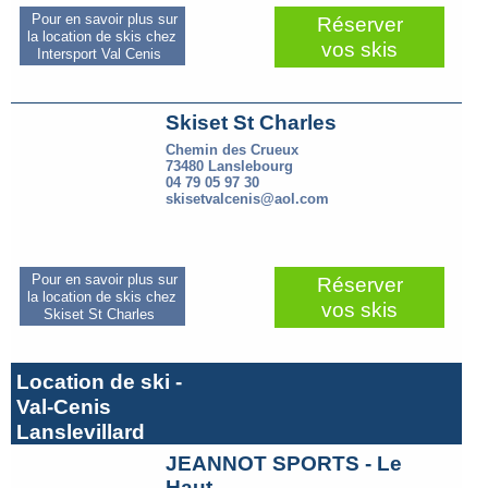
Pour en savoir plus sur
Réserver
la location de skis chez
vos skis
Intersport Val Cenis
Skiset St Charles
Chemin des Crueux
73480 Lanslebourg
04 79 05 97 30
skisetvalcenis@aol.com
Pour en savoir plus sur
Réserver
la location de skis chez
vos skis
Skiset St Charles
Location de ski -
Val-Cenis
Lanslevillard
JEANNOT SPORTS - Le
Haut