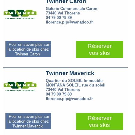
Twinner Caron
Galerie Commerciale Caron
73440 Val Thorens
04 79 00 79 89
florence.plp@wanadoo.fr
Pour en savoir plus sur
Réserver
la location de skis chez
vos skis
Twinner Caron
Twinner Maverick
Quartier du SOLEIL Immeuble
MONTANA SOLEIL rue du soleil
73440 Val Thorens
04 79 00 79 89
florence.plp@wanadoo.fr
Pour en savoir plus sur
Réserver
la location de skis chez
vos skis
Twinner Maverick