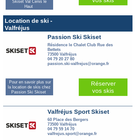
vos skis
Skiset Val Cenis le
Haut
Location de ski -
Valfréjus
Passion Ski Skiset
Résidence le Chalet Club Rue des
Bettets
73500 Valfréjus
04 79 20 27 80
passion.ski-valfrejus@orange.fr
Pour en savoir plus sur
Réserver
la location de skis chez
vos skis
Passion Ski Skiset
Valfréjus Sport Skiset
60 Place des Bergers
73500 Valfréjus
04 79 59 14 70
valfrejus.sport@orange.fr