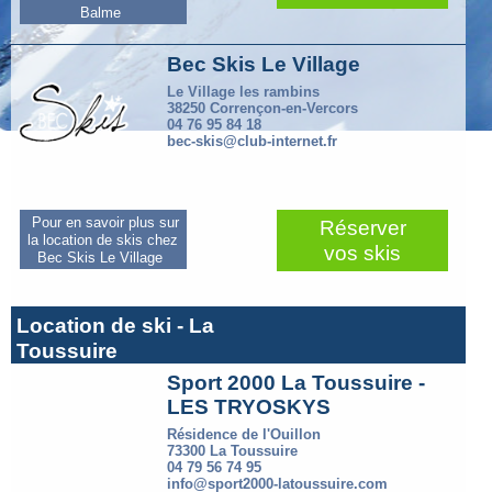
Balme
Bec Skis Le Village
Le Village les rambins
38250 Corrençon-en-Vercors
04 76 95 84 18
bec-skis@club-internet.fr
Pour en savoir plus sur
Réserver
la location de skis chez
vos skis
Bec Skis Le Village
Location de ski - La
Toussuire
Sport 2000 La Toussuire -
LES TRYOSKYS
Résidence de l'Ouillon
73300 La Toussuire
04 79 56 74 95
info@sport2000-latoussuire.com