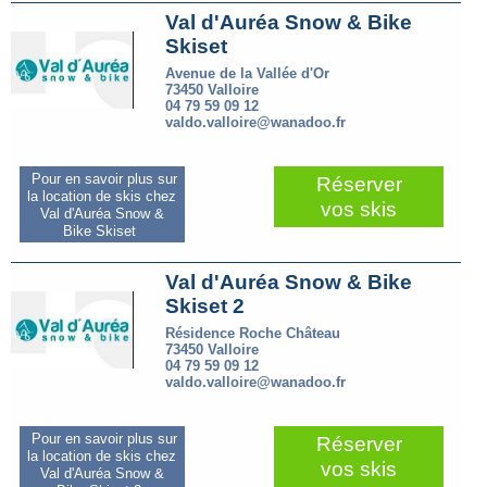
Val d'Auréa Snow & Bike
Skiset
Avenue de la Vallée d'Or
73450 Valloire
04 79 59 09 12
valdo.valloire@wanadoo.fr
Pour en savoir plus sur
Réserver
la location de skis chez
vos skis
Val d'Auréa Snow &
Bike Skiset
Val d'Auréa Snow & Bike
Skiset 2
Résidence Roche Château
73450 Valloire
04 79 59 09 12
valdo.valloire@wanadoo.fr
Pour en savoir plus sur
Réserver
la location de skis chez
vos skis
Val d'Auréa Snow &