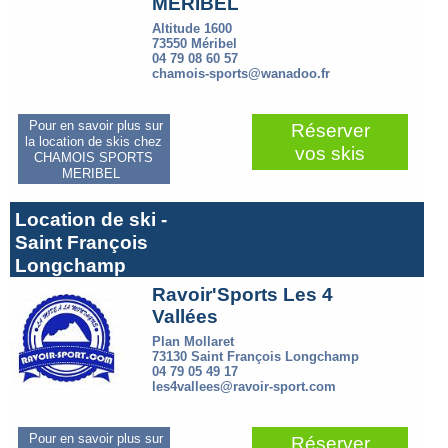
MERIBEL
Altitude 1600
73550 Méribel
04 79 08 60 57
chamois-sports@wanadoo.fr
Pour en savoir plus sur
Réserver
la location de skis chez
vos skis
CHAMOIS SPORTS
MERIBEL
Location de ski -
Saint François
Longchamp
Ravoir'Sports Les 4
Vallées
Plan Mollaret
73130 Saint François Longchamp
04 79 05 49 17
les4vallees@ravoir-sport.com
Pour en savoir plus sur
Réserver