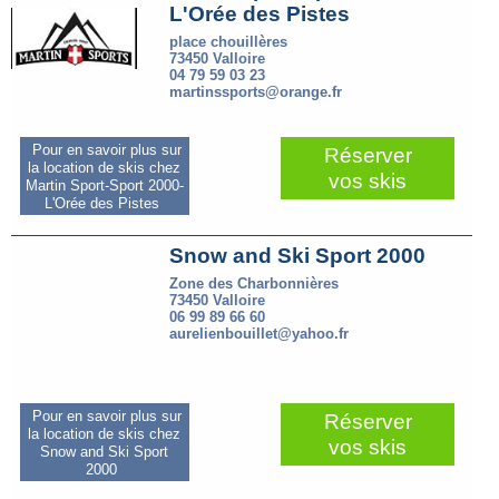
L'Orée des Pistes
place chouillères
73450 Valloire
04 79 59 03 23
martinssports@orange.fr
Pour en savoir plus sur
Réserver
la location de skis chez
vos skis
Martin Sport-Sport 2000-
L'Orée des Pistes
Snow and Ski Sport 2000
Zone des Charbonnières
73450 Valloire
06 99 89 66 60
aurelienbouillet@yahoo.fr
Pour en savoir plus sur
Réserver
la location de skis chez
vos skis
Snow and Ski Sport
2000