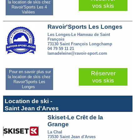
la location de skis chez
vos skis
Ravoir'Sports Les 4
Vallées
Ravoir'Sports Les Longes
Les Longes-Le Hameau de Saint
François
73130 Saint François Longchamp
04 79 59 11 21
lamadeleine@ravoir-sport.com
Pour en savoir plus sur
Réserver
la location de skis chez
vos skis
Ravoir'Sports Les
Longes
Location de ski -
Saint Jean d'Arves
Skiset-Le Crêt de la
Grange
La Chal
73530 Saint Jean d'Arves