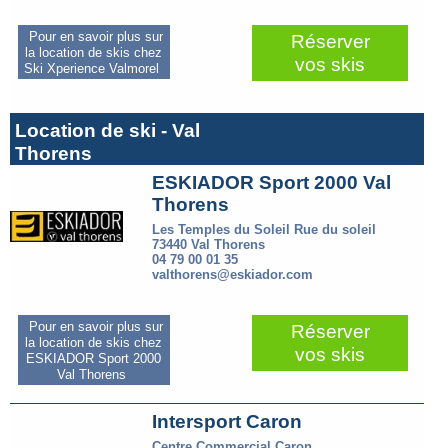
Pour en savoir plus sur
Réserver
la location de skis chez
vos skis
Ski Xperience Valmorel
Location de ski - Val
Thorens
ESKIADOR Sport 2000 Val
Thorens
Les Temples du Soleil Rue du soleil
73440 Val Thorens
04 79 00 01 35
valthorens@eskiador.com
Pour en savoir plus sur
Réserver
la location de skis chez
vos skis
ESKIADOR Sport 2000
Val Thorens
Intersport Caron
Centre Commercial Caron