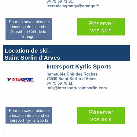
04 79 59 71 81
lecretdelagrange@orange.fr
Pour en savoir plus sur
Réserver
la location de skis chez
vos skis
Skiset-Le Crêt de la
Grange
Location de ski -
Saint Sorlin d'Arves
Intersport Kyrlis Sports
Immeuble Crêt des Roches
73530 Saint Sorlin d'Arves
04 79 59 70 11
info@intersport-saintsorlin.com
Pour en savoir plus sur
Réserver
la location de skis chez
vos skis
Intersport Kyrlis Sports