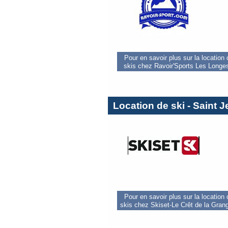
Pour en savoir plus sur la location
skis chez Ravoir'Sports Les Longe
Location de ski - Saint 
Pour en savoir plus sur la location
skis chez Skiset-Le Crêt de la Gran