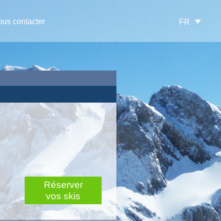
us contacter
FR
Réserver
vos skis