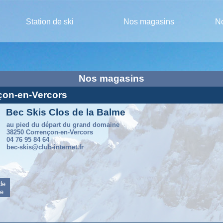
Station de ski
Nos magasins
No
Nos magasins
nçon-en-Vercors
Bec Skis Clos de la Balme
au pied du départ du grand domaine
38250 Corrençon-en-Vercors
04 76 95 84 64
bec-skis@club-internet.fr
 de
me