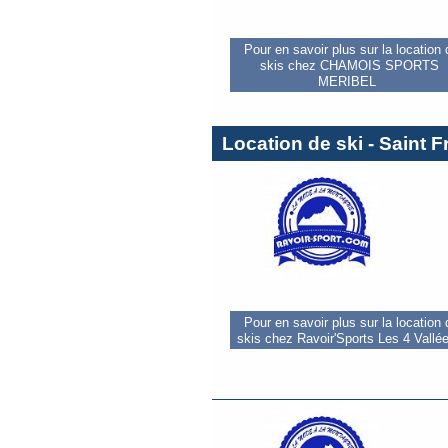
Pour en savoir plus sur la location
skis chez CHAMOIS SPORTS
MERIBEL
Location de ski - Saint
Pour en savoir plus sur la location
skis chez Ravoir'Sports Les 4 Vallé