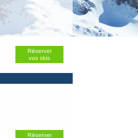
Réserver
vos skis
Réserver