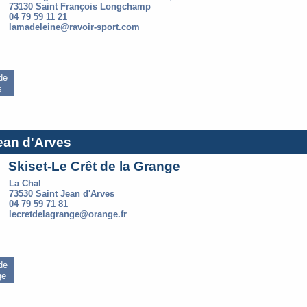
73130 Saint François Longchamp
04 79 59 11 21
lamadeleine@ravoir-sport.com
 de
s
Jean d'Arves
Skiset-Le Crêt de la Grange
La Chal
73530 Saint Jean d'Arves
04 79 59 71 81
lecretdelagrange@orange.fr
 de
ge