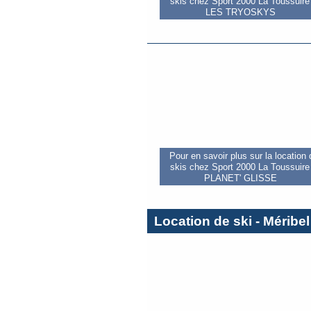
skis chez Sport 2000 La Toussuire 
LES TRYOSKYS
Pour en savoir plus sur la location
skis chez Sport 2000 La Toussuire 
PLANET' GLISSE
Location de ski - Méribel