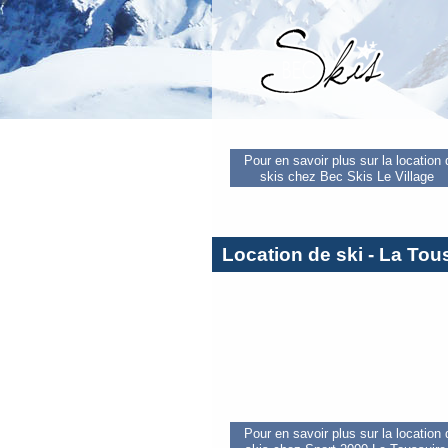
Pour en savoir plus sur la location
skis chez Bec Skis Le Village
Location de ski - La Tou
Pour en savoir plus sur la location