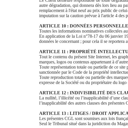
Le Client demeure responsable de toute dégradatio
autre dégradation, qui donnera dès lors lieu au p
remplacement à l'état neuf au prix public de celui-
imputation sur la caution prévue à l'article 4 de
ARTICLE 10 : DONNÉES PERSONNELL
Toutes les informations nominatives collectées au
En application de la Loi n°78-17 du 06 janvier 197
données le concernant ; pour cela il se reportera 
ARTICLE 11 : PROPRIÉTÉ INTELLECT
Tout le contenu du présent Site Internet, les grap
marques, logos ou contenus appartenant à d’autres
Toute représentation totale ou partielle de ce site
sanctionnée par le Code de la propriété intellectue
Toute reproduction totale ou partielle des marques 
expresse de la Société ou du propriétaire du logo 
ARTICLE 12 : INDIVISIBILITÉ DES CL
La nullité, l’illicéité ou l’inapplicabilité d’une 
l’inapplicabilité des autres clauses des présentes
ARTICLE 13 : LITIGES / DROIT APPLI
Les présentes CGL sont soumises aux lois françai
Seul le Tribunal situé dans la juridiction du Maga