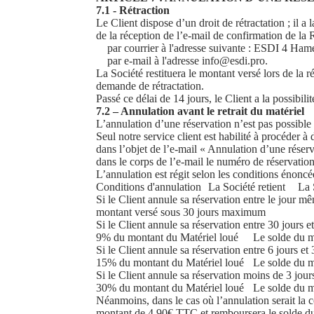
7.1 - Rétraction
Le Client dispose d’un droit de rétractation ; il a
de la réception de l’e-mail de confirmation de la 
par courrier à l'adresse suivante : ESDI 4 Ha
par e-mail à l'adresse info@esdi.pro.
La Société restituera le montant versé lors de la 
demande de rétractation.
Passé ce délai de 14 jours, le Client a la possibil
7.2 – Annulation avant le retrait du matériel
L’annulation d’une réservation n’est pas possible s
Seul notre service client est habilité à procéder 
dans l’objet de l’e-mail « Annulation d’une réserv
dans le corps de l’e-mail le numéro de réservation
L’annulation est régit selon les conditions énoncé
Conditions d'annulation
La Société retient
La 
Si le Client annule sa réservation entre le jour mê
montant versé sous 30 jours maximum
Si le Client annule sa réservation entre 30 jours e
9% du montant du Matériel loué
Le solde du 
Si le Client annule sa réservation entre 6 jours et
15% du montant du Matériel loué
Le solde du 
Si le Client annule sa réservation moins de 3 jou
30% du montant du Matériel loué
Le solde du m
Néanmoins, dans le cas où l’annulation serait la co
montant de 4,90€ TTC et remboursera le solde du