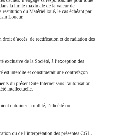
es cachés. Il engage sa responsabilité pour toute
dans la limite maximale de la valeur de
a restitution du Matériel loué, le cas échéant par
gasin Loueur.
roit d’accès, de rectification et de radiation des
té exclusive de la Société, à l’exception des
é est interdite et constituerait une contrefaçon
ents du présent Site Internet sans l’autorisation
té intellectuelle.
nt entrainer la nullité, l’illicéité ou
ication ou de l’interprétation des présentes CGL.