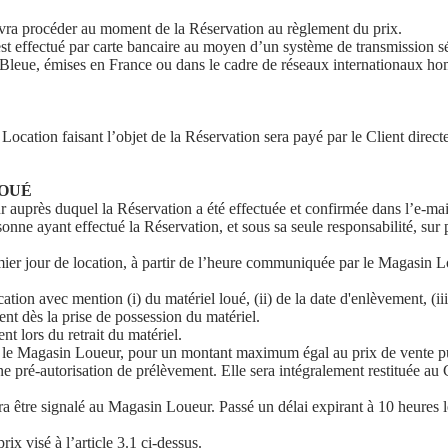
devra procéder au moment de la Réservation au règlement du prix.
 effectué par carte bancaire au moyen d’un système de transmission sécu
 Bleue, émises en France ou dans le cadre de réseaux internationaux ho
la Location faisant l’objet de la Réservation sera payé par le Client dir
LOUÉ
r auprès duquel la Réservation a été effectuée et confirmée dans l’e-ma
sonne ayant effectué la Réservation, et sous sa seule responsabilité, sur
mier jour de location, à partir de l’heure communiquée par le Magasin Lo
on avec mention (i) du matériel loué, (ii) de la date d'enlèvement, (iii
ient dès la prise de possession du matériel.
t lors du retrait du matériel.
 le Magasin Loueur, pour un montant maximum égal au prix de vente p
 pré-autorisation de prélèvement. Elle sera intégralement restituée au C
evra être signalé au Magasin Loueur. Passé un délai expirant à 10 heures
x visé à l’article 3.1 ci-dessus.