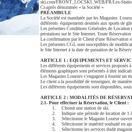
ski.com/FRONT_LOCSKI_WEB/FR/Les-Station
Ci-après dénommée « la Société »
PRÉAMBULE
La Société est mandatée par les Magasins Loueurs p
différents équipements destinés aux sports de gli
Les présentes Conditions Générales de Location (c
prestations sur le Site Internet. Toute Réservati
La confirmation par le Client d'une Réservation su
Les présentes CGL sont susceptibles de modificatio
le Site Internet à la date de passation de la Rése
ARTICLE 1 : EQUIPEMENTS ET SERVI
Les différents équipements et services proposés à l
éléments graphiques sont présentés à titre indicat
Les Magasins Loueurs s’engagent à fournir un maté
Le client a la possibilité de renseigner, de manière
Les différents équipements sont disponibles, sous 
ARTICLE 2 : MODALITÉS DE RÉSERVA
2.1- Pour effectuer la Réservation, le Client :
1.
Choisit une station de ski.
2.
Indique une période de location de 1 
3.
Sélectionne le Magasin Loueur ouvert 
4.
Sélectionne le matériel souhaité en ajo
5.
Sélectionne les services dudit magasin