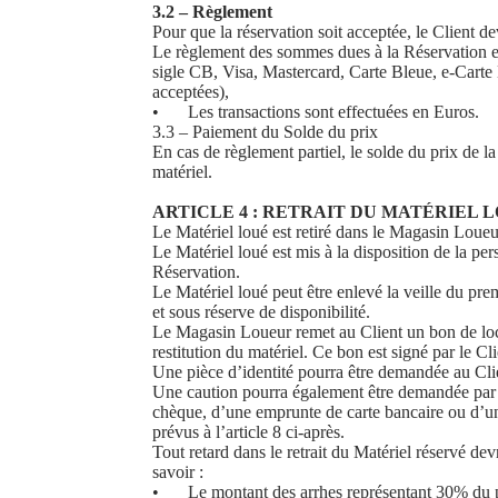
3.2 – Règlement
Pour que la réservation soit acceptée, le Client 
Le règlement des sommes dues à la Réservation est
sigle CB, Visa, Mastercard, Carte Bleue, e-Carte
acceptées),
•
Les transactions sont effectuées en Euros.
3.3 – Paiement du Solde du prix
En cas de règlement partiel, le solde du prix de 
matériel.
ARTICLE 4 : RETRAIT DU MATÉRIEL 
Le Matériel loué est retiré dans le Magasin Loueu
Le Matériel loué est mis à la disposition de la per
Réservation.
Le Matériel loué peut être enlevé la veille du pre
et sous réserve de disponibilité.
Le Magasin Loueur remet au Client un bon de locati
restitution du matériel. Ce bon est signé par le Cl
Une pièce d’identité pourra être demandée au Clien
Une caution pourra également être demandée par
chèque, d’une emprunte de carte bancaire ou d’une
prévus à l’article 8 ci-après.
Tout retard dans le retrait du Matériel réservé d
savoir :
•
Le montant des arrhes représentant 30% du pri