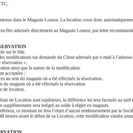
 TTC.
 retenue dans le Magasin Loueur. La location cesse donc automatiquemen
vra être adressée directement au Magasin Loueur, par lettre recommandé
ÉSERVATION
le sur le Site.
à des modifications sur demande du Client adressée par e-mail à l’adresse
 réservation »,
ation ainsi que la nature de la modification.
nt acceptées :
es au sein du magasin où a été effectuée la réservation.
n du magasin où a été effectuée la réservation.
 de location.
s frais de Location sont supérieurs, la différence lui sera facturée au ta
t supplémentaire sera intégré au solde à régler en magasin.
inférieur, ce montant ne fera l’objet d’aucun remboursement par la Socié
 48 heures avant le début de sa Location, cette modification vaudra annu
ERVATION