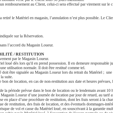
’un remboursement au Client, celui-ci sera effectué par virement sur le co
nt a retiré le Matériel en magasin, l’annulation n’est plus possible. Le 
indiquée sur la Réservation.
 sans l’accord du Magasin Loueur.
BILITÉ / RESTITUTION
sivement par le Magasin Loueur.
iel loué dès lors qu'il en prend possession. Il en demeure responsable ju
une utilisation normale. Il doit être restitué comme tel.
é doit être signalée au Magasin Loueur lors du retrait du Matériel ; une 
la suite.
e bon de location, en cas de non-restitution aux date et heures prévues, l
ée de la période prévue dans le bon de location ou le lendemain avant 10 h
 Magasin Loueur d’une journée de location par jour de retard, au tarif a
se en place d’une procédure de restitution, dont les frais seront à la cha
 de restitution, des frais de location, et des éventuels dommages-intérê
 risque de vol et casse du Matériel loué, en souscrivant à la garantie mu