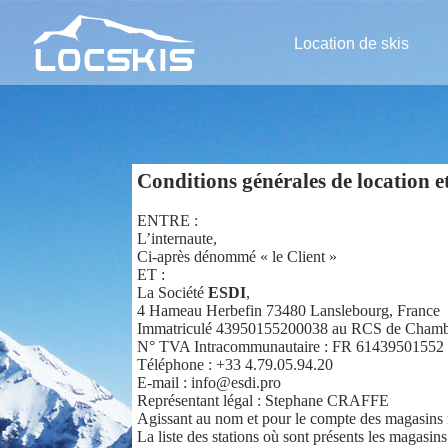
Location de skis
Conditions générales de location et
ENTRE :
L’internaute,
Ci-après dénommé « le Client »
ET :
La Société
ESDI
,
4 Hameau Herbefin 73480 Lanslebourg, France
Immatriculé 43950155200038 au RCS de Chamber
N° TVA Intracommunautaire : FR 61439501552
Téléphone : +33 4.79.05.94.20
E-mail : info@esdi.pro
Représentant légal : Stephane CRAFFE
Agissant au nom et pour le compte des magasins
La liste des stations où sont présents les magasins