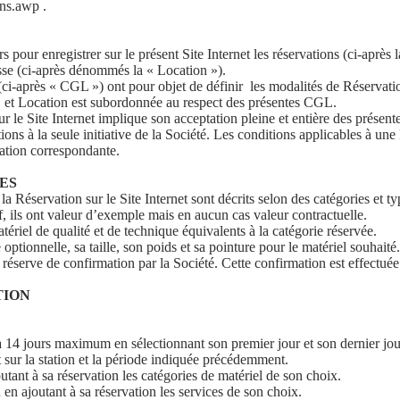
s.awp .
our enregistrer sur le présent Site Internet les réservations (ci-après l
sse (ci-après dénommés la « Location »).
i-après « CGL ») ont pour objet de définir les modalités de Réservation
on et Location est subordonnée au respect des présentes CGL.
r le Site Internet implique son acceptation pleine et entière des présen
ns à la seule initiative de la Société. Les conditions applicables à une
rvation correspondante.
CES
a Réservation sur le Site Internet sont décrits selon des catégories et t
if, ils ont valeur d’exemple mais en aucun cas valeur contractuelle.
riel de qualité et de technique équivalents à la catégorie réservée.
 optionnelle, sa taille, son poids et sa pointure pour le matériel souhaité
réserve de confirmation par la Société. Cette confirmation est effectuée 
TION
à 14 jours maximum en sélectionnant son premier jour et son dernier jou
sur la station et la période indiquée précédemment.
utant à sa réservation les catégories de matériel de son choix.
 en ajoutant à sa réservation les services de son choix.