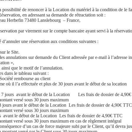
 la possibilité de renoncer à la Location du matériel à la condition de le 
Réservation, en adressant sa demande de rétractation soit :
meau Herbefin 73480 Lanslebourg – France,
réservation par virement sur le compte bancaire ayant servi à la réserva
ité d’annuler une réservation aux conditions suivantes :
ur le Site.
à des annulations sur demande du Client adressée par e-mail à l’adresse i
ation »,
 ainsi que le motif de l’annulation.
es dans le tableau suivant :
Société rembourse au client
me où il l’a effectuée et plus de 30 jours avant le début de sa location
t 7 jours avant le début de la Location
Les frais de dossier de 4,90
montant versé sous 30 jours maximum
 3 jours avant le début de la Location
Les frais de dossier de 4,90€ TT
montant versé sous 30 jours maximum
rs avant le début de la Location
Les frais de dossier de 4,90€ TTC
ontant versé sous 30 jours maximum en cas de règlement intégral
nséquence d’un cas de force majeure subi par le Client, qu’il devra justif
 montant versé par le Client sous 30 jours maximum.