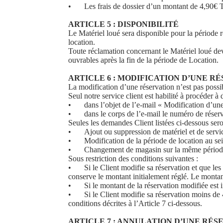
•
Les frais de dossier d’un montant de 4,90€
ARTICLE 5 : DISPONIBILITÉ
Le Matériel loué sera disponible pour la période
location.
Toute réclamation concernant le Matériel loué de
ouvrables après la fin de la période de Location.
ARTICLE 6 : MODIFICATION D’UNE R
La modification d’une réservation n’est pas possib
Seul notre service client est habilité à procéder 
•
dans l’objet de l’e-mail « Modification d’une
•
dans le corps de l’e-mail le numéro de réserv
Seules les demandes Client listées ci-dessous sero
•
Ajout ou suppression de matériel et de servic
•
Modification de la période de location au sei
•
Changement de magasin sur la même période
Sous restriction des conditions suivantes :
•
Si le Client modifie sa réservation et que le
conserve le montant initialement réglé. Le montan
•
Si le montant de la réservation modifiée est 
•
Si le Client modifie sa réservation moins de
conditions décrites à l’Article 7 ci-dessous.
ARTICLE 7 : ANNULATION D’UNE RÉS