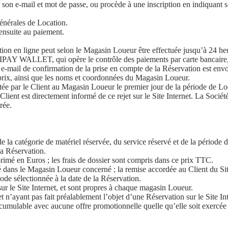
c son e-mail et mot de passe, ou procède à une inscription en indiquant s
énérales de Location.
ensuite au paiement.
ation en ligne peut selon le Magasin Loueur être effectuée jusqu’à 24 he
 HIPAY WALLET, qui opère le contrôle des paiements par carte bancaire, 
ail de confirmation de la prise en compte de la Réservation est envoy
u prix, ainsi que les noms et coordonnées du Magasin Loueur.
tée par le Client au Magasin Loueur le premier jour de la période de Lo
Client est directement informé de ce rejet sur le Site Internet. La Sociét
rée.
e la catégorie de matériel réservée, du service réservé et de la période
la Réservation.
imé en Euros ; les frais de dossier sont compris dans ce prix TTC.
iché dans le Magasin Loueur concerné ; la remise accordée au Client du Si
ode sélectionnée à la date de la Réservation.
 sur le Site Internet, et sont propres à chaque magasin Loueur.
 n’ayant pas fait préalablement l’objet d’une Réservation sur le Site Int
t cumulable avec aucune offre promotionnelle quelle qu’elle soit exercée 