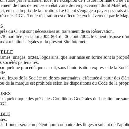
n subie par le Matériel loué, à l’exception de l’usure normale ou de vic
aiement de frais de remise en état voire de remplacement dudit Matériel, 
ci, en sus du prix de la location. Le Client s'engage à payer ces frais à l
s présentes CGL. Toute réparation est effectuée exclusivement par le Ma
ES
près du Client sont nécessaires au traitement de sa Réservation.
8 modifiée par la loi 2004-801 du 06 août 2004, le Client dispose d’un d
aux « mentions légales » du présent Site Internet.
UELLE
hismes, images, textes, logos ainsi que leur mise en forme sont la proprié
 sociétés partenaires.
 par quelque procédé que ce soit, sans l’autorisation expresse de la Sociét
lle.
ou logos de la Société ou de ses partenaires, effectuée à partir des élém
ou de la marque est prohibée selon les dispositions du Code de la proprié
AUSES
clause quelconque des présentes Conditions Générales de Location ne sauraie
 CGL.
CABLE
ses.
sin Loueur sera compétent pour connaître des litiges résultant de l’appl