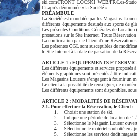
ski.com/FRONT_LOCSKI_WEB/FR/Les-Station
Ci-après dénommée « la Société »
PRÉAMBULE
La Société est mandatée par les Magasins Loueurs p
différents équipements destinés aux sports de gli
Les présentes Conditions Générales de Location (c
prestations sur le Site Internet. Toute Réservati
La confirmation par le Client d'une Réservation su
Les présentes CGL sont susceptibles de modificatio
le Site Internet à la date de passation de la Rése
ARTICLE 1 : EQUIPEMENTS ET SERVI
Les différents équipements et services proposés à l
éléments graphiques sont présentés à titre indicat
Les Magasins Loueurs s’engagent à fournir un maté
Le client a la possibilité de renseigner, de manière
Les différents équipements sont disponibles, sous 
ARTICLE 2 : MODALITÉS DE RÉSERVA
2.1- Pour effectuer la Réservation, le Client :
1.
Choisit une station de ski.
2.
Indique une période de location de 1 
3.
Sélectionne le Magasin Loueur ouvert 
4.
Sélectionne le matériel souhaité en ajo
5.
Sélectionne les services dudit magasin