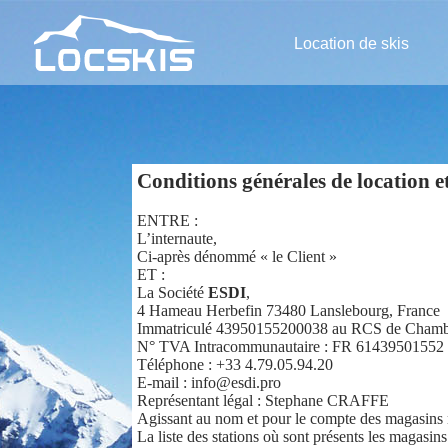
Location de skis
Conditions générales de location et
ENTRE :
L’internaute,
Ci-après dénommé « le Client »
ET :
La Société
ESDI
,
4 Hameau Herbefin 73480 Lanslebourg, France
Immatriculé 43950155200038 au RCS de Chamber
N° TVA Intracommunautaire : FR 61439501552
Téléphone : +33 4.79.05.94.20
E-mail : info@esdi.pro
Représentant légal : Stephane CRAFFE
Agissant au nom et pour le compte des magasins
La liste des stations où sont présents les magasins