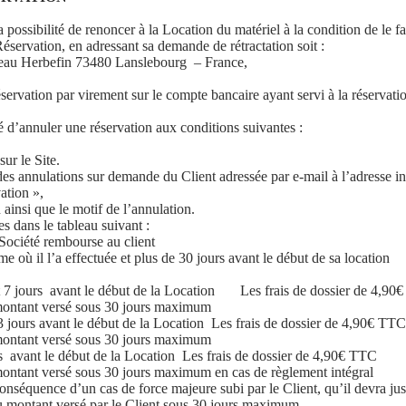
 la possibilité de renoncer à la Location du matériel à la condition de le 
Réservation, en adressant sa demande de rétractation soit :
meau Herbefin 73480 Lanslebourg – France,
réservation par virement sur le compte bancaire ayant servi à la réserva
ité d’annuler une réservation aux conditions suivantes :
ur le Site.
à des annulations sur demande du Client adressée par e-mail à l’adresse i
ation »,
 ainsi que le motif de l’annulation.
es dans le tableau suivant :
Société rembourse au client
me où il l’a effectuée et plus de 30 jours avant le début de sa location
t 7 jours avant le début de la Location
Les frais de dossier de 4,90
montant versé sous 30 jours maximum
 3 jours avant le début de la Location
Les frais de dossier de 4,90€ TT
montant versé sous 30 jours maximum
rs avant le début de la Location
Les frais de dossier de 4,90€ TTC
ontant versé sous 30 jours maximum en cas de règlement intégral
nséquence d’un cas de force majeure subi par le Client, qu’il devra justif
 montant versé par le Client sous 30 jours maximum.