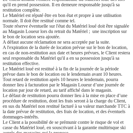
qu'il en prend possession. Il en demeure responsable jusqu'à sa
restitution complète.
Le Matériel est réputé être en bon état et propre à une utilisation
normale. Il doit être restitué comme tel.
Toute réserve éventuelle sur l'état du Matériel loué doit être signalée
au Magasin Loueur lors du retrait du Matériel ; une inscription sur
le bon de location sera ajoutée.
A défaut aucune réclamation ne sera acceptée par la suite.
A l'expiration de la durée de location prévue sur le bon de location,
en cas de non-restitution aux date et heures prévues, le Client restera
seul responsable du Matériel qu'il a en sa possession jusqu'à sa
restitution effective.
Le Matériel loué est restitué à la fin de la journée de la période
prévue dans le bon de location ou le lendemain avant 10 heures.
Tout retard de restitution après 10 heures le lendemain, pourra
donner lieu à facturation par le Magasin Loueur d’une journée de
location par jour de retard, au tarif affiché dans le magasin.
Le défaut de restitution pourra donner lieu à la mise en place d’une
procédure de restitution, dont les frais seront à la charge du Client,
en sus du Matériel non restitué facturé à sa valeur marchande TTC à
la date prévue de restitution, des frais de location, et des éventuels
dommages-intérêts.
Le Client a la possibilité de se prémunir contre le risque de vol et
casse du Matériel loué, en souscrivant à la garantie multirisque ski
auprès des magasins qui la propose.