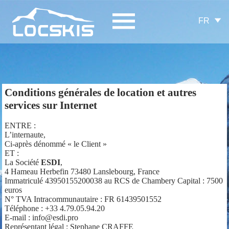
FR
Conditions générales de location et autres
services sur Internet
ENTRE :
L’internaute,
Ci-après dénommé « le Client »
ET :
La Société
ESDI
,
4 Hameau Herbefin 73480 Lanslebourg, France
Immatriculé 43950155200038 au RCS de Chambery Capital : 7500
euros
N° TVA Intracommunautaire : FR 61439501552
Téléphone : +33 4.79.05.94.20
E-mail : info@esdi.pro
Représentant légal : Stephane CRAFFE