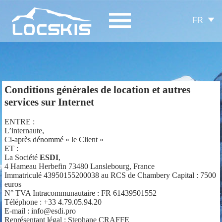
FR
Conditions générales de location et autres
services sur Internet
ENTRE :
L’internaute,
Ci-après dénommé « le Client »
ET :
La Société
ESDI
,
4 Hameau Herbefin 73480 Lanslebourg, France
Immatriculé 43950155200038 au RCS de Chambery Capital : 7500
euros
N° TVA Intracommunautaire : FR 61439501552
Téléphone : +33 4.79.05.94.20
E-mail : info@esdi.pro
Représentant légal : Stephane CRAFFE