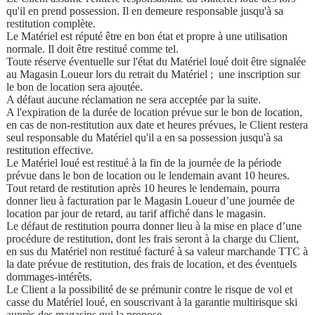
qu'il en prend possession. Il en demeure responsable jusqu'à sa
restitution complète.
Le Matériel est réputé être en bon état et propre à une utilisation
normale. Il doit être restitué comme tel.
Toute réserve éventuelle sur l'état du Matériel loué doit être signalée
au Magasin Loueur lors du retrait du Matériel ; une inscription sur
le bon de location sera ajoutée.
A défaut aucune réclamation ne sera acceptée par la suite.
A l'expiration de la durée de location prévue sur le bon de location,
en cas de non-restitution aux date et heures prévues, le Client restera
seul responsable du Matériel qu'il a en sa possession jusqu'à sa
restitution effective.
Le Matériel loué est restitué à la fin de la journée de la période
prévue dans le bon de location ou le lendemain avant 10 heures.
Tout retard de restitution après 10 heures le lendemain, pourra
donner lieu à facturation par le Magasin Loueur d’une journée de
location par jour de retard, au tarif affiché dans le magasin.
Le défaut de restitution pourra donner lieu à la mise en place d’une
procédure de restitution, dont les frais seront à la charge du Client,
en sus du Matériel non restitué facturé à sa valeur marchande TTC à
la date prévue de restitution, des frais de location, et des éventuels
dommages-intérêts.
Le Client a la possibilité de se prémunir contre le risque de vol et
casse du Matériel loué, en souscrivant à la garantie multirisque ski
auprès des magasins qui la propose.